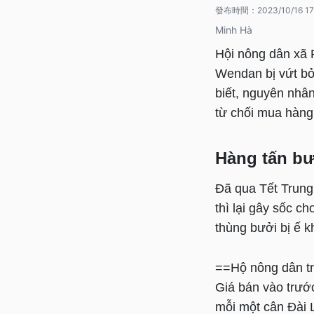
發布時間：
2023/10/16 17
Minh Hà
Hội nông dân xã R
Wendan bị vứt bỏ,
biết, nguyên nhân
từ chối mua hàng
Hàng tấn b
Đã qua Tết Trung
thì lại gây sốc c
thùng bưởi bị ế 
==Hộ nông dân t
Giá bán vào trướ
mỗi một cân Đài 