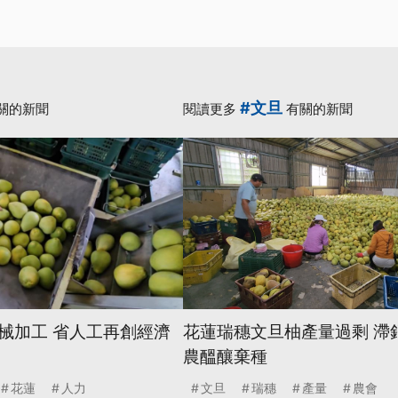
#文旦
關的新聞
閱讀更多
有關的新聞
械加工 省人工再創經濟
花蓮瑞穗文旦柚產量過剩 滯銷
農醞釀棄種
花蓮
人力
文旦
瑞穗
產量
農會