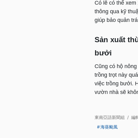
Có lẽ có thể xem 
thông qua kỹ thu
giúp bảo quản trá
Sản xuất th
bưởi
Cũng có hộ nông 
trồng trọt này qu
việc trồng bưởi. 
vườn nhà sẽ khôn
東南亞語新聞組
/
編
海葵颱風