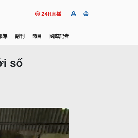
24H直播
報導
副刊
節目
國際記者
ới số