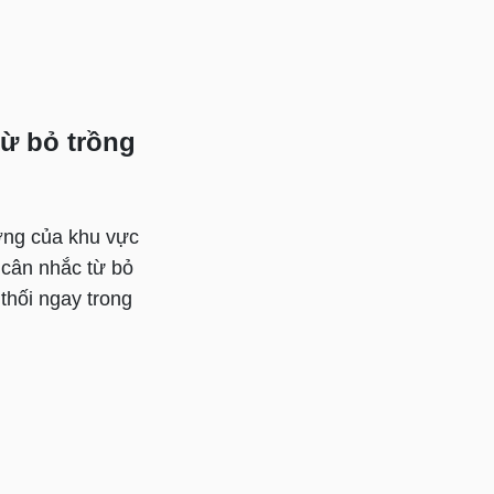
từ bỏ trồng
ợng của khu vực
n cân nhắc từ bỏ
 thối ngay trong