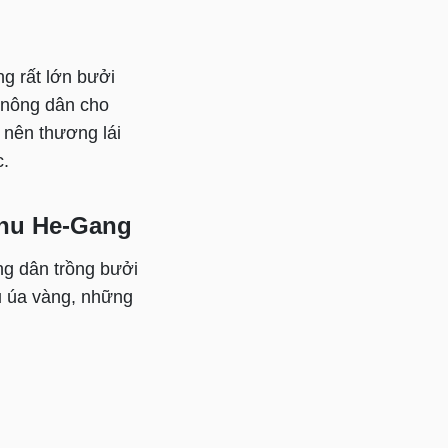
ng rất lớn bưởi
i nông dân cho
 nên thương lái
c.
khu He-Gang
ng dân trồng bưởi
ầu úa vàng, những