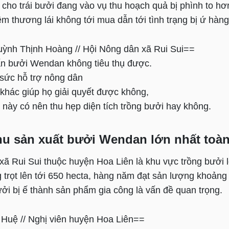
cho trái bưởi đang vào vụ thu hoạch quả bị phình to hơ
m thương lái không tới mua dẫn tới tình trạng bị ứ hàn
ỳnh Thịnh Hoàng // Hội Nông dân xã Rui Sui==
n bưởi Wendan không tiêu thụ được.
 sức hỗ trợ nông dân
khác giúp họ giải quyết được không,
này có nên thu hẹp diện tích trồng bưởi hay không.
khu sản xuất bưởi Wendan lớn nhất toà
 xã Rui Sui thuộc huyện Hoa Liên là khu vực trồng bưởi
ng trọt lên tới 650 hecta, hàng năm đạt sản lượng khoảng
ởi bị ế thành sản phẩm gia công là vấn đề quan trọng.
Huệ // Nghị viên huyện Hoa Liên==