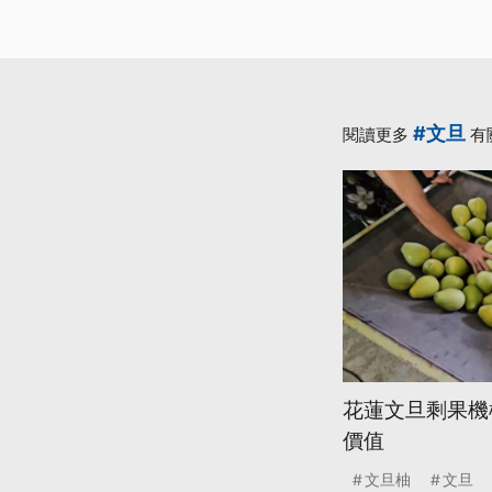
#文旦
閱讀更多
有
花蓮文旦剩果機
價值
文旦柚
文旦