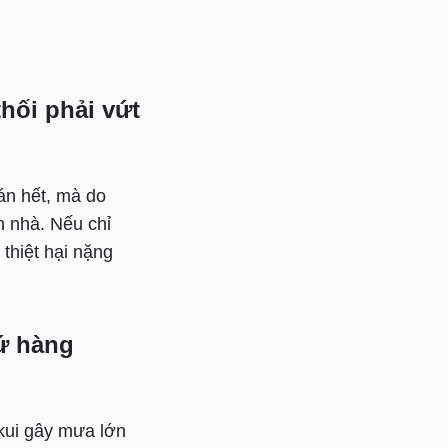
thối phải vứt
án hết, mà do
n nhà. Nếu chỉ
 thiệt hại nặng
ứ hàng
kui gây mưa lớn