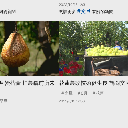
2023/10/15 12:31
#文旦
關的新聞
閱讀更多
有關的新聞
旦變枯黃 柚農稱前所未
花蓮農改技術促生長 鶴岡文
文旦
8月
花蓮
旱災
2022/8/15 12:56