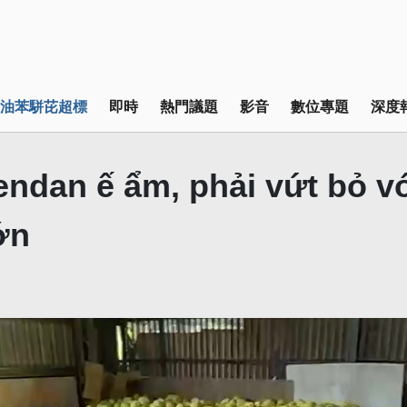
油苯駢芘超標
即時
熱門議題
影音
數位專題
深度
ndan ế ẩm, phải vứt bỏ v
ớn