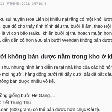
:21
更新時間：
2023/10/17 10:15
uisui huyện Hoa Liên bị khiếu nại rằng có một khối lượ
 qua đó cho thấy tình hình tiêu thụ bưởi ế ẩm, theo Hộ
 là vì cơn bão Haikui khiến bưởi bị thu hoạch muộn hơn
, dẫn đến có hơn 900 tấn bưởi Wendan không bán đượ
ưởi không bán được nằm trong kho ở 
 Thu, nhưng hình ảnh diễn ra tại nhà kho của các hộ nô
ho mọi người, hàng đống bưởi rải đầy dưới đất đã bắt đ
không bán được nhiều vô kể.
rồng giống bưởi He Gang==
c Tết Trung Thu
Loan (600 gram) có thể bán được hơn chục Đài tệ.