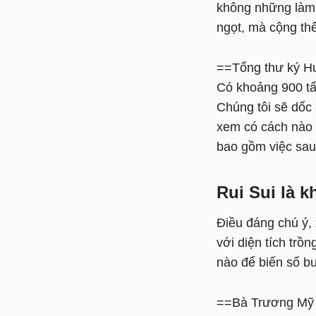
không những làm 
ngọt, mà cộng thê
==Tổng thư ký Hu
Có khoảng 900 tấ
Chúng tôi sẽ dốc
xem có cách nào 
bao gồm việc sau 
Rui Sui là 
Điều đáng chú ý,
với diện tích trồ
nào để biến số bư
==Bà Trương Mỹ 