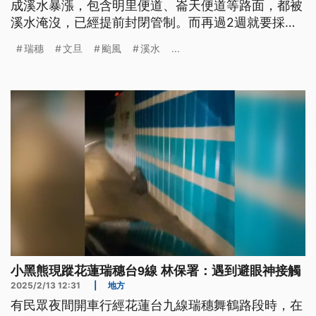
成溪水暴漲，包含明里便道、崙天便道等路面，都被
溪水淹沒，已經提前封閉管制。而再過2週就要採收
的瑞穗鶴岡文旦，農民則擔心因為這次颱風，可能影
瑞穗
文旦
颱風
溪水
...
響生計。
小黑熊現蹤花蓮瑞穗台9線 林保署：遇到避眼神接觸
2025/2/13 12:31
|
地方
有民眾夜間開車行經花蓮台九線瑞穗舞鶴路段時，在