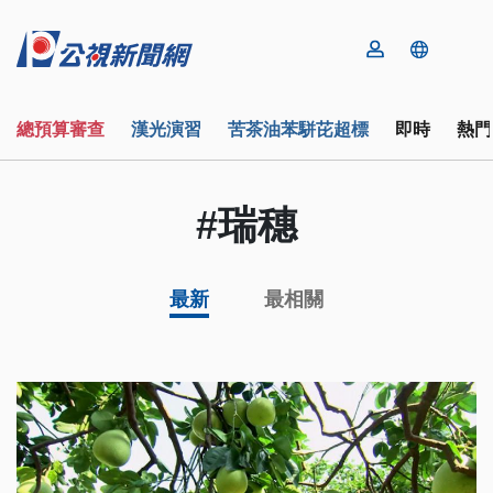
總預算審查
漢光演習
苦茶油苯駢芘超標
即時
熱門
#瑞穗
最新
最相關