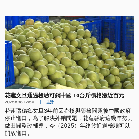
有20人災民有意願。稍早針對災區重建，花蓮縣府表
示正擬規劃財源，預計每戶災民發放5萬慰助金，最
快預計本週五（3日）開始發放。
花蓮文旦通過檢驗可銷中國 10台斤價格漲近百元
2025/9/8 12:56
|
生活
花蓮瑞穗鄉文旦3年前因蟲檢與藥檢問題被中國政府
停止進口，為了解決外銷問題，花蓮縣府這幾年努力
做田間整改輔導，今（2025）年終於通過檢驗可以
開放進口。