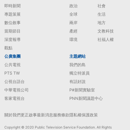
即時新聞
政治
社會
專題策展
全球
生活
數位敘事
兩岸
地方
當期節目
產經
文教科技
深度報導
環境
社福人權
觀點
公廣集團
主題網站
公共電視
我們的島
PTS TW
獨立特派員
公視台語台
有話好說
中華電視公司
P#新聞實驗室
客家電視台
PNN新聞議題中心
關於我們
更正啟事
最新消息
服務條款
隱私權保護政策
Copyright © 2020 Public Television Service Foundation. All Rights