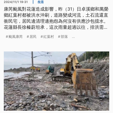
2024/11/1 19:31
|
生活
康芮颱風對花蓮造成影響，昨（31）日卓溪鄉和萬榮
鄉紅葉村都被洪水沖刷，道路變成河流，土石流還直
衝民宅，居民邊清理邊抱怨為何沒有供應沙包擋水。
花蓮縣長徐榛蔚坦承，這次雨量超過以往，排洪需要
中央地方合作解決。此外，瑞穗鄉奇美部落唯一聯外
颱風康芮
居民
紅葉村
部落
...
道路花64縣道，因道路毀壞變成孤島，目前得先搶
通，解決病患送醫跟停電問題。