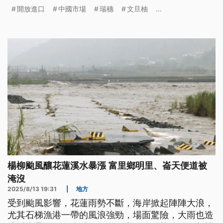
開放進口
中國市場
瑞穗
文旦柚
...
楊柳颱風釀花蓮溪水暴漲 富里鄉明里、崙天便道被
淹沒
2025/8/13 19:31
|
地方
受到颱風影響，花蓮雨勢不斷，海岸掀起陣陣大浪，
尤其石梯漁港一帶的風浪強勁，場面驚險，大雨也造