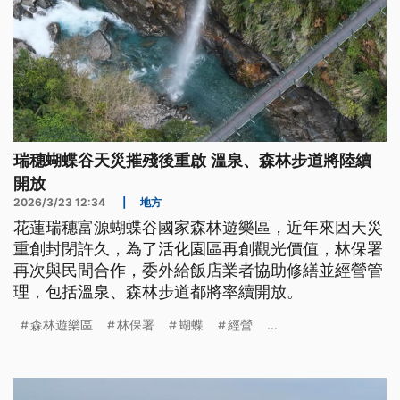
瑞穗蝴蝶谷天災摧殘後重啟 溫泉、森林步道將陸續
開放
2026/3/23 12:34
|
地方
花蓮瑞穗富源蝴蝶谷國家森林遊樂區，近年來因天災
重創封閉許久，為了活化園區再創觀光價值，林保署
再次與民間合作，委外給飯店業者協助修繕並經營管
理，包括溫泉、森林步道都將率續開放。
森林遊樂區
林保署
蝴蝶
經營
...