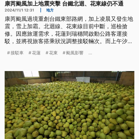
康芮颱風加上地震夾擊 台鐵北迴、花東線仍不通
2024/11/1 12:31
|
地方
康芮颱風過境重創台鐵東部路網，加上凌晨又發生地
震，雪上加霜。北迴線、花東線目前中斷，巡檢搶
修。因應旅運需求，花蓮到瑞穗間啟動公路客運接
駁，並將視旅客搭乘狀況調整接駁輛次。而上午汐科
站西正線也一度受颱風影響電車線斷落，通勤時間列
接駁車
花蓮
花東
颱風影響
...
車多有延誤。