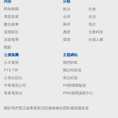
內容
分類
即時新聞
政治
社會
專題策展
全球
生活
數位敘事
兩岸
地方
當期節目
產經
文教科技
深度報導
環境
社福人權
觀點
公廣集團
主題網站
公共電視
我們的島
PTS TW
獨立特派員
公視台語台
有話好說
中華電視公司
P#新聞實驗室
客家電視台
PNN新聞議題中心
關於我們
更正啟事
最新消息
服務條款
隱私權保護政策