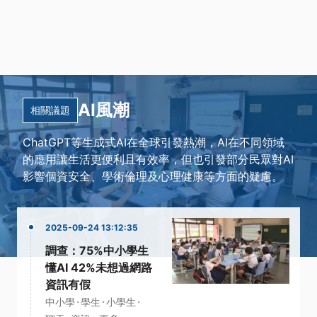
AI風潮
相關議題
ChatGPT等生成式AI在全球引發熱潮，AI在不同領域
的應用讓生活更便利且有效率，但也引發部分民眾對AI
影響個資安全、學術倫理及心理健康等方面的疑慮。
2025-09-24 13:12:35
調查：75%中小學生
懂AI 42%未想過網路
資訊有假
·
·
·
中小學
學生
小學生