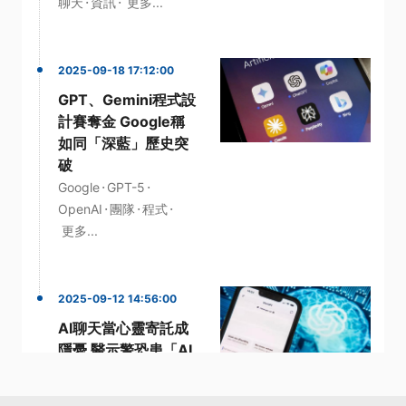
·
·
聊天
資訊
更多...
2025-09-18 17:12:00
GPT、Gemini程式設
計賽奪金 Google稱
如同「深藍」歷史突
破
·
·
Google
GPT-5
·
·
·
OpenAI
團隊
程式
更多...
2025-09-12 14:56:00
AI聊天當心靈寄託成
隱憂 醫示警恐患「AI
妄想症」
·
·
ChatGPT
OpenAI