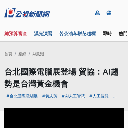
總預算審查
漢光演習
苦茶油苯駢芘超標
即時
熱門
首頁
產經
AI風潮
台北國際電腦展登場 貿協：AI趨
勢是台灣黃金機會
台北國際電腦展
黃志芳
AI人工智慧
人工智慧
...