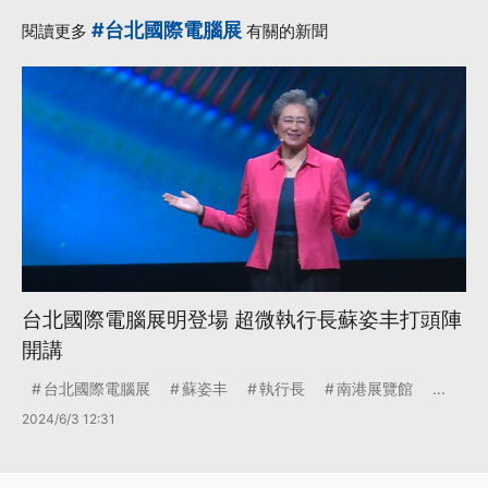
·
·
·
歐布萊恩
用戶
聊天
#台北國際電腦展
閱讀更多
有關的新聞
更多...
台北國際電腦展明登場 超微執行長蘇姿丰打頭陣
開講
台北國際電腦展
蘇姿丰
執行長
南港展覽館
...
2024/6/3 12:31