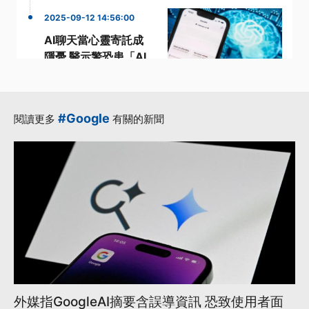
2025-09-12 14:56:00
AI聊天當心靈寄託成
隱憂 醫示警恐患「AI
妄想症」
·
·
ChatGPT
OpenAI
·
·
·
歐布萊恩
用戶
聊天
#Google
閱讀更多
有關的新聞
更多...
外媒指GoogleAI摘要含誤導資訊 恐致使用者面