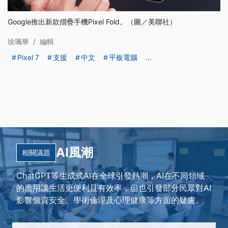
Google推出新款摺疊手機Pixel Fold。（圖／美聯社）
徐珮華
/
編輯
Pixel 7
支援
中文
平板電腦
...
AI風潮
相關議題
ChatGPT等生成式AI在全球引發熱潮，AI在不同領域
的應用讓生活更便利且有效率，但也引發部分民眾對AI
影響個資安全、學術倫理及心理健康等方面的疑慮。