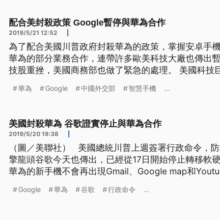
配合美封殺政策 Google暫停與華為合作
2019/5/21 12:52
|
為了配合美國川普政府封殺華為的政策，掌握安卓手機生
華為的部分業務合作，連帶許多歐美科技大廠也傳出
技股重挫，美國商務部也做了緊急的處理。 美國科技巨擘
要求下，決定終止與華為的合作，未來華為的新款手機將無
華為
Google
中國外交部
智慧手機
...
Gmail，YouTube等多款熱門App，也無法更新And
美國封殺華為 谷歌證實停止與華為合作
2019/5/20 19:38
|
（圖／美聯社） 美國總統川普上週簽署行政命令，防堵華為進入美國企業，搜尋引
擎龍頭谷歌今天也傳出，已經從17日開始停止轉移軟
華為的新手機不會再出現Gmail、Google map和Yo
為在歐洲的市場。但也有報導指出，華為早就有應變
Google
華為
谷歌
行政命令
...
業系統。 美國總統川普上週三簽署行政命令，禁止美
造