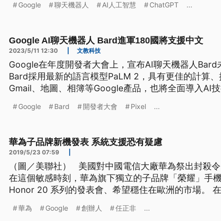
Google
聊天機器人
AI人工智慧
ChatGPT
...
Google AI聊天機器人 Bard進軍180國將支援中文
2023/5/11 12:30
|
文教科技
Google在年度開發者大會上，宣布AI聊天機器人Bar
Bard採用最新的語言模型PaLM 2，具有更佳的計
Gmail、地圖、相簿等Google產品，也將全面導入AI
Google
Bard
開發者大會
Pixel
...
華為子品牌新機發表 系統支援恐有疑慮
2019/5/23 07:59
|
（圖／美聯社） 美國對中國電信大廠華為祭出封殺令，隨後又宣布延後90天，而
在這個敏感時刻，華為旗下獨立的子品牌「榮耀」手
Honor 20 系列的發表會、希望穩住在歐洲的市場。
為，旗下榮耀 手機Honor 20系列新機，星期二在
華為
Google
創辦人
任正非
...
6.26 英吋液晶螢幕，搭配4個鏡頭，強調優越的攝影功