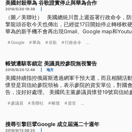
美國封殺華為 谷歌證實停止與華為合作
2019/5/20 19:38
|
（圖／美聯社） 美國總統川普上週簽署行政命令，防堵華為進入美國企業，搜尋引
擎龍頭谷歌今天也傳出，已經從17日開始停止轉移軟
華為的新手機不會再出現Gmail、Google map和Yo
為在歐洲的市場。但也有報導指出，華為早就有應變
Google
華為
谷歌
行政命令
...
業系統。 美國總統川普上週三簽署行政命令，禁止美
造
帳號遭駭客鎖定 美議員控參院無視警告
2018/9/20 12:48
|
地方
美國持續指控俄羅斯透過網軍干預大選，而且相關活
懷登是寫信給參院領袖，表示參院的資安單位，對國
告，沒好好處理。 美國民主黨參議員懷登19號寫信
型科技公司提出警告，說有外國政府的駭客持續鎖定
參議員
美聯社
帳號
資安
...
子郵件帳號，人數不詳。但美國參議院資安單位卻無視
記者巴賈克指出，「美聯社的消息
搜尋引擎巨擘Google 成立屆滿二十週年
2018/9/13 08:25
|