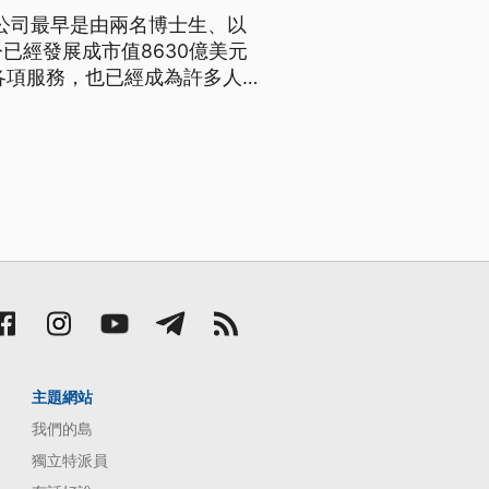
家公司最早是由兩名博士生、以
已經發展成市值8630億美元
的各項服務，也已經成為許多人
吉，20多年前在史丹佛大學攻
rub，後來改為google，
主題網站
我們的島
獨立特派員