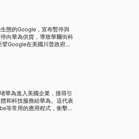
態的Google，宣布暫停與
暫停向華為供貨，導致華爾街科
Google在美國川普政府的
法使用Google Map，
roid作業系統。華為這兩年
硬體和科技服務給華為。這代表
utube等常用的應用程式，衝擊華
計畫，近幾年都在發展自己的作
國企業購買使用會對國安問題