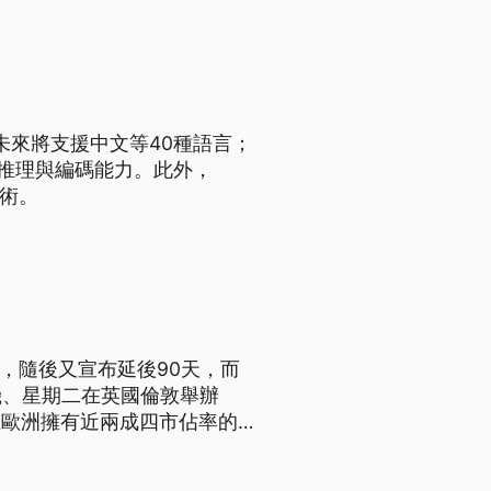
d未來將支援中文等40種語言；
算、推理與編碼能力。此外，
技術。
機、星期二在英國倫敦舉辦
 在歐洲擁有近兩成四市佔率的華
倫敦正式亮相，這系列機種採用
能，價位在299歐元到599