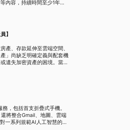
究等內容，持續時間至少1年。
度吻合，目的都是為了蒐集中國
派員】
體房產、存款延伸至雲端空間、
遺產」尚缺乏明確定義與配套機
料或遺失加密資產的困境。當前
》與德國的概括繼承原則，均試
律完善之前，個人應採取主動盤
號處理方式，才能在數位時代確
心理與法律負擔。
體服務，包括首支折疊式手機。
還將整合Gmail、地圖、雲端
對一系列規範AI人工智慧的法