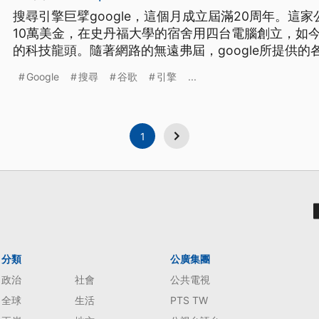
搜尋引擎巨擘google，這個月成立屆滿20周年。這
10萬美金，在史丹福大學的宿舍用四台電腦創立，如今
的科技龍頭。隨著網路的無遠弗屆，google所提供
生活中，不可或缺的重要工具。 谷歌創辦人布林和佩
Google
搜尋
谷歌
引擎
...
讀博士時，研發出準確度較高的搜尋引擎，起初名為back
起初
1
分類
公廣集團
政治
社會
公共電視
全球
生活
PTS TW