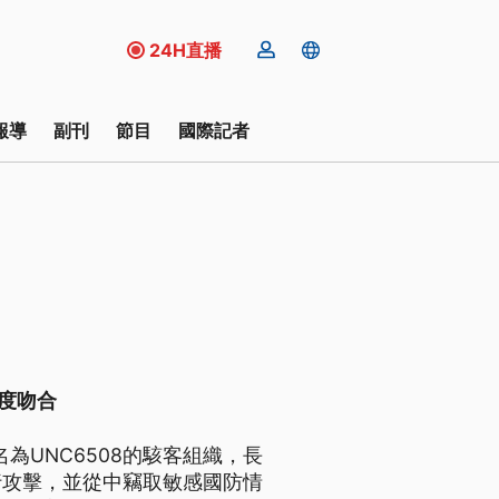
24H直播
報導
副刊
節目
國際記者
高度吻合
名為UNC6508的駭客組織，長
行攻擊，並從中竊取敏感國防情