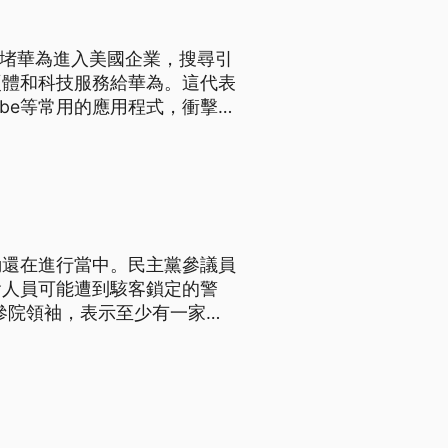
硬體和科技服務給華為。這代表
utube等常用的應用程式，衝擊華
計畫，近幾年都在發展自己的作
國企業購買使用會對國安問題
動還在進行當中。民主黨參議員
會人員可能遭到駭客鎖定的警
給參院領袖，表示至少有一家大
美國參議員跟他們助理的私人電
警告未加防範。 美聯社資安