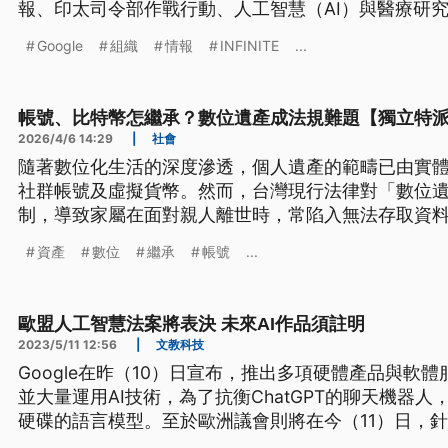
報、印太司令部作戰行動、人工智慧（AI）與醫療研
根據報告，該組織攻擊手法與近年中國駭客的活動高
Google
組織
情報
INFINITE
...
政府感興趣的情報。
帳號、比特幣怎繼承？數位遺產成法規難題【獨立特
2026/4/6 14:29
|
社會
隨著數位化生活的深度滲透，個人遺產的範疇已由實
社群帳號及虛擬貨幣。然而，台灣現行法律對「數位
制，導致家屬在面對親人離世時，常陷入無法存取資
國際趨勢如美國《修正版統一受託人數位資產存取法
資產
數位
繼承
帳號
...
圖在隱私權與繼承權之間尋找平衡。專家建議，在法
點與預立遺囑的方式，透過「數位清單」清楚交代帳
保個人意志的延續，並減輕後輩在處理數位足跡時的
歐盟人工智慧法案將表決 未來AI作品須註明
2023/5/11 12:56
|
文教科技
Google在昨（10）日宣布，推出多項硬體產品與軟
並大量運用AI技術，為了抗衡ChatGPT的聊天機器人，
硬碟的語言模型。至於歐洲議會則將在今（11）日，針
律進行投票，以解決智慧產權和隱私等問題。