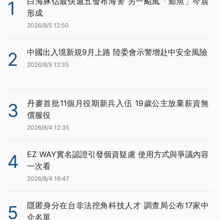
白海豚估最快週五發布海警 另一颱風「鯨魚」今晨
1
形成
2026/8/5 12:50
中國出入境新規9月上路 陸委會示警增赴中安全風險
2
2026/8/5 12:35
丹麥首批11個月役期新兵入伍 19歲公主放棄薪資無
3
償服役
2026/8/4 12:35
EZ WAY實名認證引發個資疑慮 使用方式與爭議內容
4
一次看
2026/8/4 16:47
隱匿身分在台非法挖角科技人才 調查局公布17家中
5
企名單