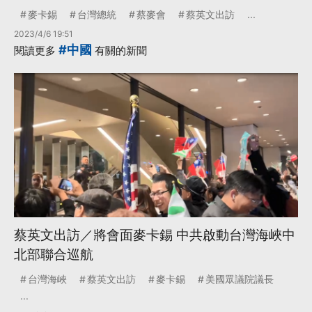
麥卡錫
台灣總統
蔡麥會
蔡英文出訪
...
2023/4/6 19:51
#中國
閱讀更多
有關的新聞
蔡英文出訪／將會面麥卡錫 中共啟動台灣海峽中
北部聯合巡航
台灣海峽
蔡英文出訪
麥卡錫
美國眾議院議長
...