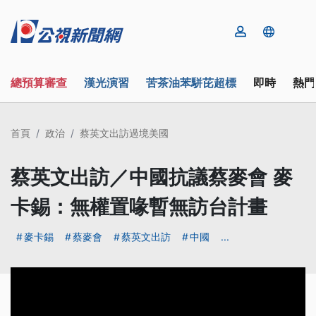
總預算審查
漢光演習
苦茶油苯駢芘超標
即時
熱門
首頁
政治
蔡英文出訪過境美國
蔡英文出訪／中國抗議蔡麥會 麥
卡錫：無權置喙暫無訪台計畫
麥卡錫
蔡麥會
蔡英文出訪
中國
...