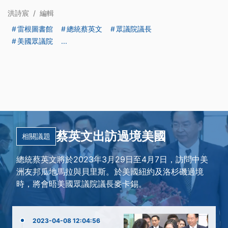
洪詩宸
/
編輯
雷根圖書館
總統蔡英文
眾議院議長
美國眾議院
...
蔡英文出訪過境美國
相關議題
總統蔡英文將於2023年3月29日至4月7日，訪問中美
洲友邦瓜地馬拉與貝里斯。於美國紐約及洛杉磯過境
時，將會晤美國眾議院議長麥卡錫。
2023-04-08 12:04:56