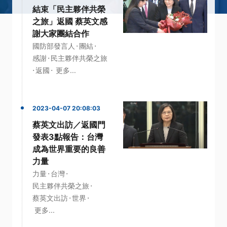
結束「民主夥伴共榮
之旅」返國 蔡英文感
謝大家團結合作
·
·
國防部發言人
團結
·
感謝
民主夥伴共榮之旅
·
·
返國
更多...
2023-04-07 20:08:03
蔡英文出訪／返國門
發表3點報告：台灣
成為世界重要的良善
力量
·
·
力量
台灣
·
民主夥伴共榮之旅
·
·
蔡英文出訪
世界
更多...