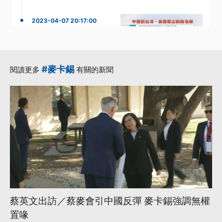
2023-04-07 20:17:00
蔡英文出訪／蔡麥會
國際關注 蔡籲中國自
我克制
#麥卡錫
閱讀更多
有關的新聞
·
台美關係
·
美國眾議院議長
蔡總統
·
·
·
蔡英文出訪
蔡麥會
更多...
蔡英文出訪／蔡麥會引中國反彈 麥卡錫強調無權
置喙