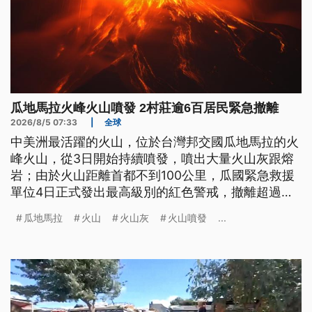
瓜地馬拉火峰火山噴發 2村莊逾6百居民緊急撤離
2026/8/5 07:33
|
全球
中美洲最活躍的火山，位於台灣邦交國瓜地馬拉的火
峰火山，從3日開始持續噴發，噴出大量火山灰跟熔
岩；由於火山距離首都不到100公里，瓜國緊急救援
單位4日正式發出最高級別的紅色警戒，撤離超過
600人。火峰火山近代曾有多次噴發紀錄，造成嚴重
瓜地馬拉
火山
火山灰
火山噴發
...
傷亡與經濟損失。