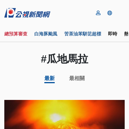
總預算審查
白海豚颱風
苦茶油苯駢芘超標
即時
熱
#瓜地馬拉
最新
最相關