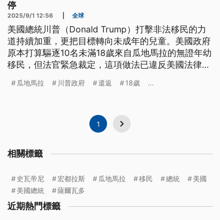
停
2025/9/1 12:56
|
全球
美國總統川普（Donald Trump）打擊非法移民的力
道持續加重，更把目標轉向未成年的兒童。美國政府
原本打算驅逐10名未滿18歲來自瓜地馬拉的無證年幼
移民，但法官緊急裁定，這項做法已違反美國法律，
讓遣返行動喊停。此外，2名協助美國撲滅森林野火
瓜地馬拉
川普政府
遣返
18歲
...
的消防員，也因非法移民身分遭到逮捕。
1
相關標籤
史瓦帝尼
宏都拉斯
瓜地馬拉
移民
總統
美國
美國總統
薩爾瓦多
近期熱門標籤