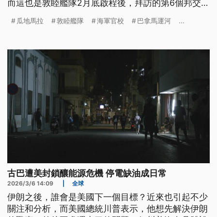
而這也是敦睦艦隊2月底啟程後，拜訪的第6個邦交
國。
瓜地馬拉
敦睦艦隊
海軍官校
巴拿馬運河
...
古巴遭美封鎖釀能源危機 停電缺油成日常
2026/3/6 14:09
|
全球
伊朗之後，誰會是美國下一個目標？近來也引起不少
關注和分析，而美國總統川普表示，他想先解決伊朗