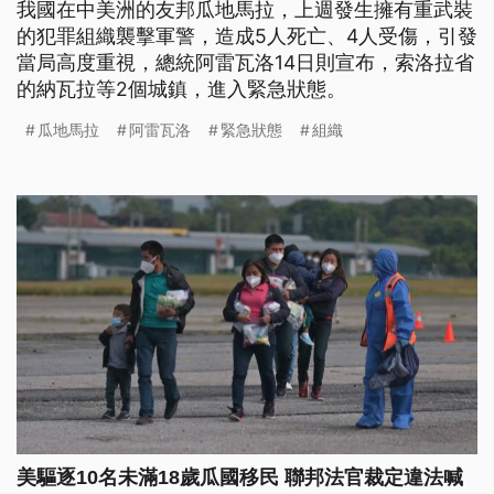
我國在中美洲的友邦瓜地馬拉，上週發生擁有重武裝
的犯罪組織襲擊軍警，造成5人死亡、4人受傷，引發
當局高度重視，總統阿雷瓦洛14日則宣布，索洛拉省
的納瓦拉等2個城鎮，進入緊急狀態。
瓜地馬拉
阿雷瓦洛
緊急狀態
組織
美驅逐10名未滿18歲瓜國移民 聯邦法官裁定違法喊