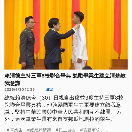
賴清德主持三軍8校聯合畢典 勉勵畢業生建立清楚敵
我意識
2026/6/30 12:35
|
政治
總統賴清德今（30）日親自出席並3度主持三軍8校
院聯合畢業典禮，他勉勵國軍生力軍要建立敵我意
識，堅持中華民國與中華人民共和國互不隸屬。另
外，這次畢業生還有來自友邦瓜地馬拉的學生。
畢業生
總統賴清德
民主自由
西點軍校
...