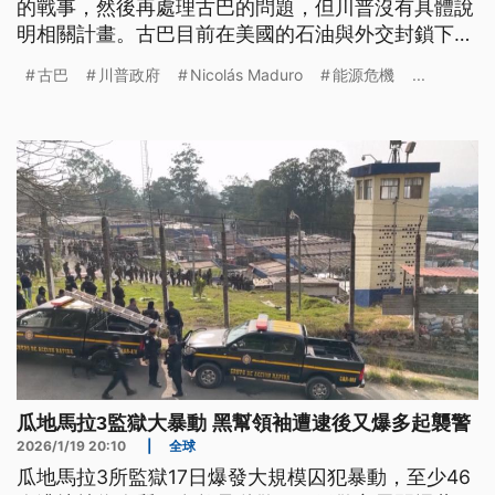
的戰事，然後再處理古巴的問題，但川普沒有具體說
明相關計畫。古巴目前在美國的石油與外交封鎖下，
陷入幾十年來最嚴重的經濟危機，長時間停電、燃料
古巴
川普政府
Nicolás Maduro
能源危機
...
短缺、交通受限與物價飆升，絕望的青年大量外漂。
兩國在協商之際，川普拋出不排除友善接管的說法，
以及兩國快艇海上衝突事件，都讓氣氛更加緊繃。
瓜地馬拉3監獄大暴動 黑幫領袖遭逮後又爆多起襲警
2026/1/19 20:10
|
全球
瓜地馬拉3所監獄17日爆發大規模囚犯暴動，至少46