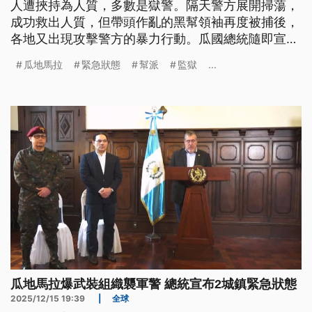
人遭挾持為人質，多數是獄警。隔天警方展開掃蕩，
成功救出人質，但帶頭作亂的黑幫領袖再度被捕後，
各地又出現攻擊警方的暴力行動。瓜國總統隨即宣布
進入30天的緊急狀態，向黑幫宣戰，希望確保民眾安
瓜地馬拉
緊急狀態
幫派
監獄
...
全。
瓜地馬拉爆武裝組織襲軍警 總統宣布2城鎮緊急狀態
2025/12/15 19:39
|
全球