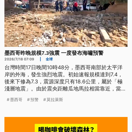
墨西哥昨晚規模7.3強震 一度發布海嘯預警
2026/7/18 07:09
|
全球
台灣時間17日晚間10時48分，墨西哥南部於太平洋
岸的外海，發生強烈地震。初始速報規模達到7.4，
後來下修為7.3，震源深度只有18.6公里，屬於「極
淺層地震」。由於震央距離瓜地馬拉相當靠近，當地
也能感受到明顯搖晃。
墨西哥
預警
莫拉萊斯