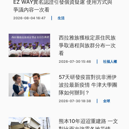
EZ WAY實名認證引發個資疑慮 使用方式與
爭議內容一次看
2026-08-04 16:47
|
生活
西拉雅族獲核定原住民族
爭取過程與族群分布一次
看
2026-07-30 15:46
|
社福人權
57天研發疫苗對抗非洲伊
波拉最新疫情 牛津大學團
隊如何辦到？
2026-07-30 18:38
|
全球
熊本10年迢迢重建路 一文
對比兩次強震各地災情