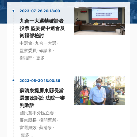
2023-07-26 20:18:00
九合一大選禁確診者
投票 監委促中選會及
衛福部檢討
·
·
中選會
九合一大選
·
·
監察委員
確診者
·
衛福部
更多...
2023-05-30 18:00:36
蘇清泉提屏東縣長當
選無效訴訟 法院一審
判敗訴
·
國民黨不分區立委
·
·
屏東縣長
投開票所
·
·
當選無效
蘇清泉
更多...