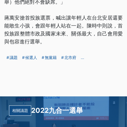
舉）他們絕對不會缺席。」
蔣萬安搶首投族選票，喊出讓年輕人在台北安居還要
能敢生小孩，會跟年輕人站在一起。陳時中則說，首
投族跟整體市政及國家未來、關係最大，自己會用愛
與包容進行選舉。
議題
候選人
無黨籍
北市府
...
2022九合一選舉
相關議題