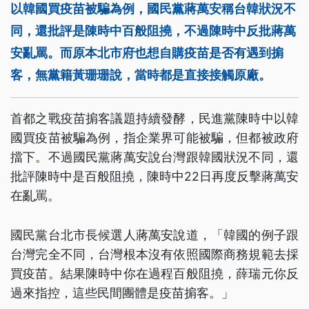
以韓國買疫苗被騙為例，國民黨蔣萬安稱台韓狀況不
同，還批評是陳時中百般阻撓，不過陳時中反批蔣萬
安亂罵。而原本北市府也想自購疫苗是否有遇到掮
客，無黨籍黃珊珊說，當時都是直接接觸原廠。
首都之戰疫苗掮客議題持續發酵，民進黨陳時中以韓
國買疫苗被騙為例，指企業界可能被騙，但都被政府
擋下。不過國民黨蔣萬安說台灣跟韓國狀況不同，還
批評陳時中是百般阻撓，陳時中22日再度反擊蔣萬安
在亂罵。
國民黨台北市長候選人蔣萬安說道，「韓國的例子跟
台灣完全不同，台灣根本沒有依照國際商務規範去採
買疫苗。結果陳時中你在過程百般阻撓，薛瑞元你反
過來指控，這些民間團體是疫苗掮客。」