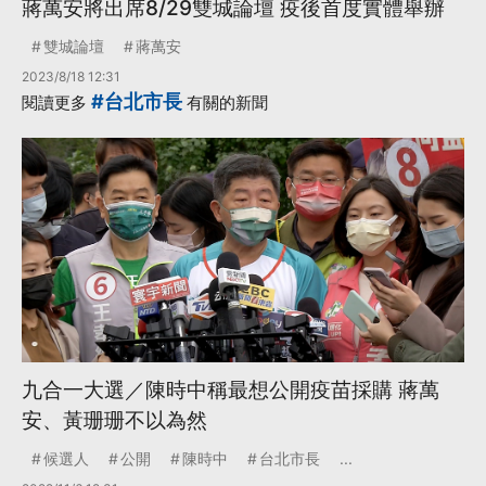
蔣萬安將出席8/29雙城論壇 疫後首度實體舉辦
雙城論壇
蔣萬安
2023/8/18 12:31
#台北市長
閱讀更多
有關的新聞
九合一大選／陳時中稱最想公開疫苗採購 蔣萬
安、黃珊珊不以為然
候選人
公開
陳時中
台北市長
...