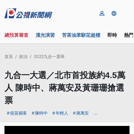
總預算審查
漢光演習
苦茶油苯駢芘超標
即時
熱門
首頁
政治
2022九合一選舉
九合一大選／北市首投族約4.5萬
人 陳時中、蔣萬安及黃珊珊搶選
票
疫苗掮客
陳時中
年輕人
蔣萬安
...