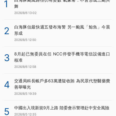
白海豚颱風路徑仍有變數 氣象署：不會形成三颱共
1
舞
2026/8/6 13:02
白海豚估最快週五發布海警 另一颱風「鯨魚」今晨
2
形成
2026/8/5 12:50
8月起已無委員在任 NCC停發手機等電信設備進口
3
核准
2026/8/6 12:58
交通局科長帳戶多63萬遭疑收賄 為民眾代墊醫藥費
4
善舉曝光
2026/8/5 19:39
中國出入境新規9月上路 陸委會示警增赴中安全風險
5
2026/8/5 12:35