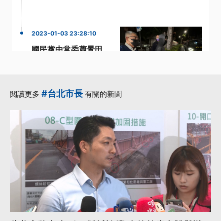
2023-01-03 23:28:10
國民黨中常委蕭景田
涉林杏兒樁腳賄選案
通緝5天到案800萬
交保
#台北市長
閱讀更多
有關的新聞
·
·
國民黨中常委
林杏兒
·
·
當選無效之訴
蕭景田
·
交保
更多...