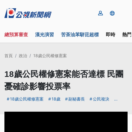
總預算審查
漢光演習
苦茶油苯駢芘超標
即時
熱門
首頁
政治
18歲公民權修憲案
18歲公民權修憲案能否達標 民團
憂確診影響投票率
18歲公民權修憲案
18歲
副秘書長
公民複決
...