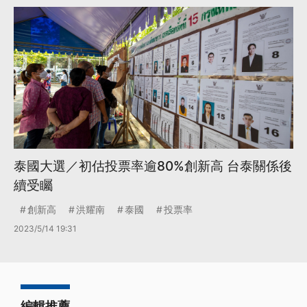
泰國大選／初估投票率逾80%創新高 台泰關係後
續受矚
創新高
洪耀南
泰國
投票率
2023/5/14 19:31
編輯推薦