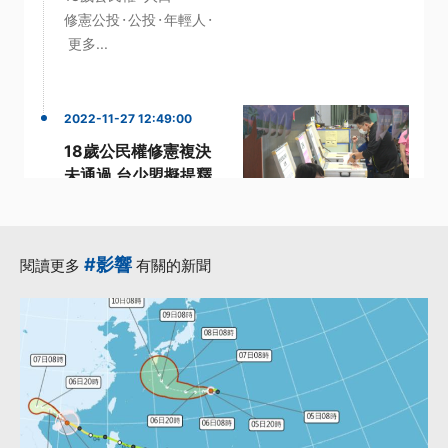
·
·
·
修憲公投
公投
年輕人
更多...
2022-11-27 12:49:00
18歲公民權修憲複決
未通過 台少盟擬提釋
憲
·
·
18歲公民權
修憲
·
·
公投票
公投綁大選
#影響
閱讀更多
有關的新聞
·
理事長
更多...