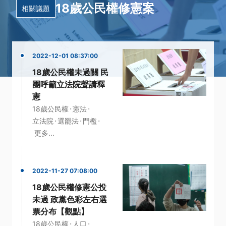
18歲公民權修憲案
相關議題
2022-12-01 08:37:00
18歲公民權未過關 民
團呼籲立法院聲請釋
憲
·
·
18歲公民權
憲法
·
·
·
立法院
選罷法
門檻
更多...
2022-11-27 07:08:00
18歲公民權修憲公投
未過 政黨色彩左右選
票分布【觀點】
·
·
18歲公民權
人口