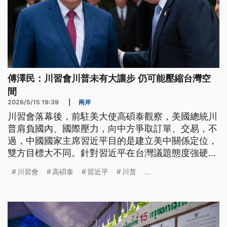
傅澤民：川習會川普未有大讓步 仍可能壓縮台灣空
間
2026/5/15 19:39
|
兩岸
川習會落幕後，前駐美大使高碩泰觀察，美國總統川
普肩負國內、國際壓力，向中方爭取訂單、交易，不
過，中國國家主席習近平目的是建立美中關係定位，
雙方目標大不同。針對習近平在台灣議題態度強硬示
警美國，中研院學者傅澤民認為，川普不太可能做出
川習會
高碩泰
習近平
川普
...
重大讓步，不過要觀察後續的累積效應，可能壓縮台
灣空間。