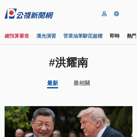
總預算審查
漢光演習
苦茶油苯駢芘超標
即時
熱門
#洪耀南
最新
最相關