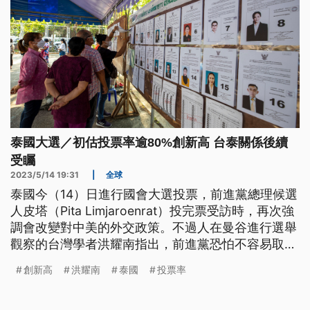
泰國大選／初估投票率逾80%創新高 台泰關係後續
受矚
2023/5/14 19:31
|
全球
泰國今（14）日進行國會大選投票，前進黨總理候選
人皮塔（Pita Limjaroenrat）投完票受訪時，再次強
調會改變對中美的外交政策。不過人在曼谷進行選舉
觀察的台灣學者洪耀南指出，前進黨恐怕不容易取得
執政權，台泰關係會維持既有的民間往來。
創新高
洪耀南
泰國
投票率