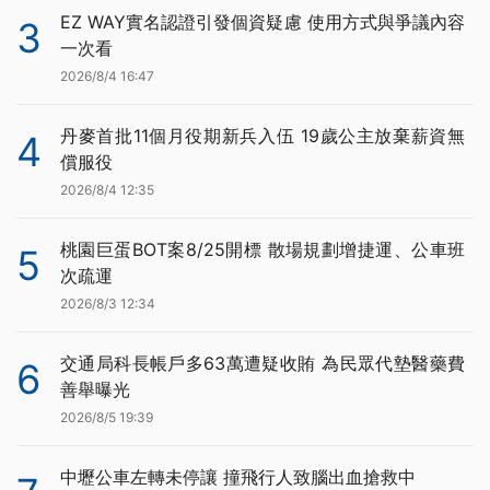
EZ WAY實名認證引發個資疑慮 使用方式與爭議內容
3
一次看
2026/8/4 16:47
丹麥首批11個月役期新兵入伍 19歲公主放棄薪資無
4
償服役
2026/8/4 12:35
桃園巨蛋BOT案8/25開標 散場規劃增捷運、公車班
5
次疏運
2026/8/3 12:34
交通局科長帳戶多63萬遭疑收賄 為民眾代墊醫藥費
6
善舉曝光
2026/8/5 19:39
中壢公車左轉未停讓 撞飛行人致腦出血搶救中