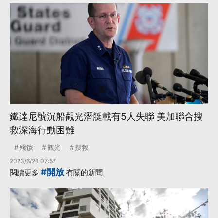
鐵達尼號沉船觀光潛艇載有5人失聯 美加聯合搜
救深海行動困難
殘骸
觀光
搜救
2023/6/20 07:57
#開放
閱讀更多
有關的新聞