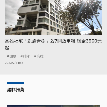
高雄社宅「凱旋青樹」2/7開放申租 租金3900元
起
開放
排隊
高雄
2023/2/1 19:51
編輯推薦