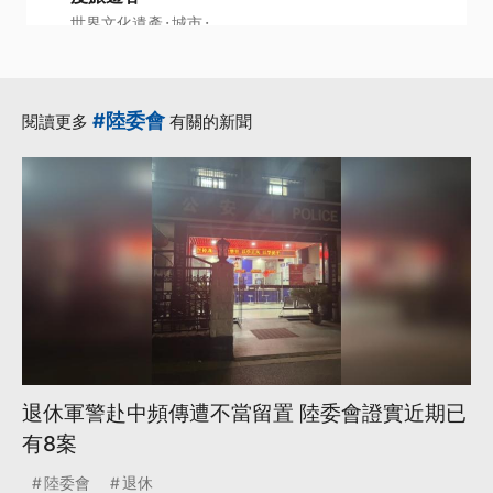
·
·
世界文化遺產
城市
·
·
·
威尼斯
居民
旅遊
更多...
#陸委會
閱讀更多
有關的新聞
退休軍警赴中頻傳遭不當留置 陸委會證實近期已
有8案
陸委會
退休