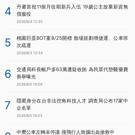
丹麥首批11個月役期新兵入伍 19歲公主放棄薪資無
4
償服役
2026/8/4 12:35
桃園巨蛋BOT案8/25開標 散場規劃增捷運、公車班
5
次疏運
2026/8/3 12:34
交通局科長帳戶多63萬遭疑收賄 為民眾代墊醫藥費
6
善舉曝光
2026/8/5 19:39
隱匿身分在台非法挖角科技人才 調查局公布17家中
7
企名單
2026/8/5 16:03
中壢公車左轉未停讓 撞飛行人致腦出血搶救中