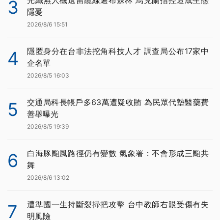
3
隱憂
2026/8/6 15:51
隱匿身分在台非法挖角科技人才 調查局公布17家中
4
企名單
2026/8/5 16:03
交通局科長帳戶多63萬遭疑收賄 為民眾代墊醫藥費
5
善舉曝光
2026/8/5 19:39
白海豚颱風路徑仍有變數 氣象署：不會形成三颱共
6
舞
2026/8/6 13:02
遭準國一生持斷裂掃把攻擊 台中教師右眼受傷有失
7
明風險