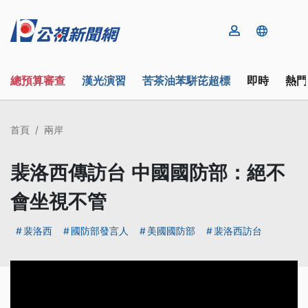
總預算審查
漢光演習
苦茶油苯駢芘超標
即時
熱門
首頁
兩岸
裴洛西傳訪台 中國國防部：絕不
會坐視不管
裴洛西
國防部發言人
美國國防部
裴洛西訪台