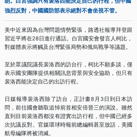
朗。白宮強調只有裴洛西能決定自己的行程，但中國
強烈反對，中國國防部表示絕對不會坐視不管。
美中近來因為台灣問題情勢緊張，路透社報導拜登跟
習近平將在28日進行通話。白宮國安會發言人柯比，
對媒體表示將觸及台灣緊張局勢和俄烏戰爭等議題。
至於眾議院議長裴洛西的訪台行，柯比不願多談，僅
表示國安團隊提供相關訊息背景與安全協助，但只有
裴洛西能決定自己的出訪行程。
日媒報導裴洛西除了訪台，正計畫8月3日到日本訪
問，前往國會聽取追悼前首相安倍晉三的演說。雖然
直到目前裴洛西都沒有證實出訪行程，但中國已經多
次抗議反對。官媒環球時報前總編輯甚至放話，美國
航母編隊將被消滅。