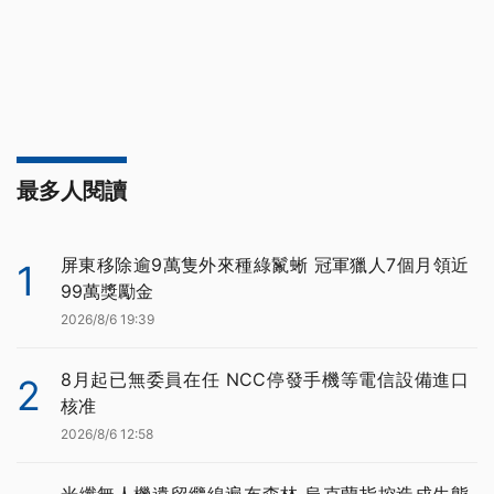
最多人閱讀
屏東移除逾9萬隻外來種綠鬣蜥 冠軍獵人7個月領近
1
99萬獎勵金
2026/8/6 19:39
8月起已無委員在任 NCC停發手機等電信設備進口
2
核准
2026/8/6 12:58
光纖無人機遺留纜線遍布森林 烏克蘭指控造成生態