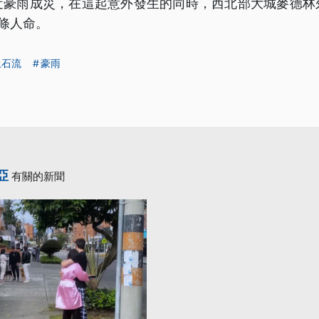
近豪雨成災，在這起意外發生的同時，西北部大城麥德林
條人命。
土石流
豪雨
亞
有關的新聞