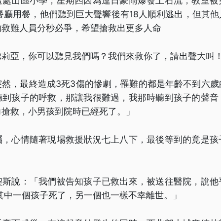
這處山區小學，星期四因為連日豪雨爆發土石流，教室被
餐廳用餐，他們聽到巨大聲響後有18人順利逃出，但其
的救難人員分秒必爭，希望搶救出更多人命
德莉亞，你可以聽見我們嗎？我們來救你了，請出聲大叫
突然，最終造成3死3傷的慘劇，罹難的都是年齡不到六歲
聽到孩子的呼救，那讓我很難過，我那時聽到孩子的聲音
力搶救，小男孩到院時已經死了。」
屬，心情隨著現場救援狀況七上八下，最後等到的竟是孩
契斯說：「我們被告知孩子已救出來，被送往醫院，說他
其中一個孩子死了，另一個也一樣不幸離世。」