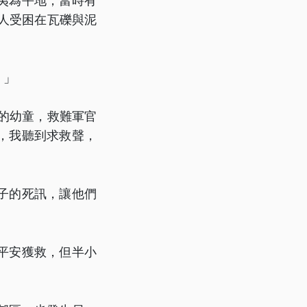
夷為平地，當時有
他人受困在瓦礫與泥
！」
的幼童，救難軍官
，我聽到求救聲，
子的死訊，讓他們
平安獲救，但半小