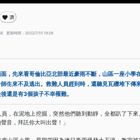
讚
58
更新時間：
2022/7/15 19:28
場面，先來看哥倫比亞北部最近豪雨不斷，山區一座小學
分師生來不及逃出。救難人員趕到時，還聽見瓦礫堆下傳
最後還是有3個孩子不幸罹難。
人員，在泥地上挖掘，突然他們聽到動靜，全都趴了下來
的聲音，拜託你大叫出聲！」