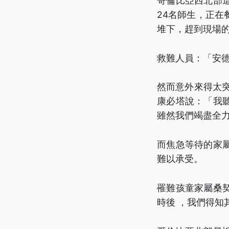
哥倫比亞西北部
24名師生，正在
堆下，趕到現場
救難人員：「安
然而意外來得太
康必塔說：「我
雖然我們竭盡全
而焦急等待的家
難以承受。
罹難孩童家屬桑
時後 ，我們得知