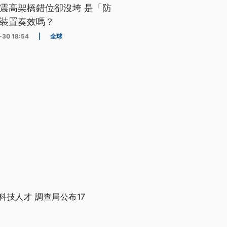
震高架橋錯位卻沒垮 是「防
裝置奏效嗎？
-30 18:54
|
全球
技人才 調查局公布17