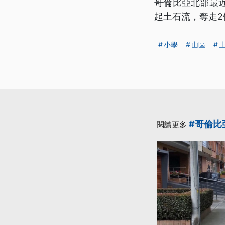
哥倫比亞北部最
起土石流，奪走2
小學
山區
#哥倫比
閱讀更多