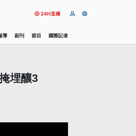
24H直播
報導
副刊
節目
國際記者
掩埋釀3