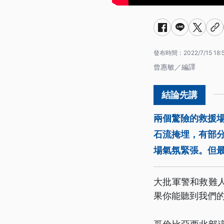
發布時間：
2022/7/15 18:
曾惠敏／編譯
兩個驚險的救援
石流掩埋，有部
場氣氛緊張。但
大批軍警和救難
果你能聽到我們