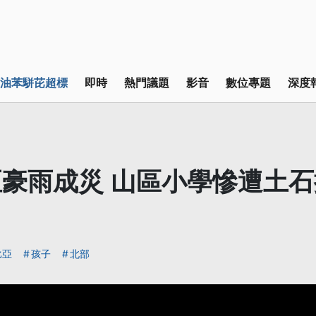
油苯駢芘超標
即時
熱門議題
影音
數位專題
深度
豪雨成災 山區小學慘遭土石
比亞
孩子
北部