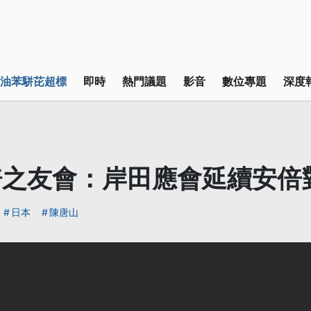
油苯駢芘超標
即時
熱門議題
影音
數位專題
深度
倍之友會：岸田應會延續安倍
日本
陳唐山