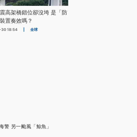
震高架橋錯位卻沒垮 是「防
裝置奏效嗎？
-30 18:54
|
全球
海警 另一颱風「鯨魚」