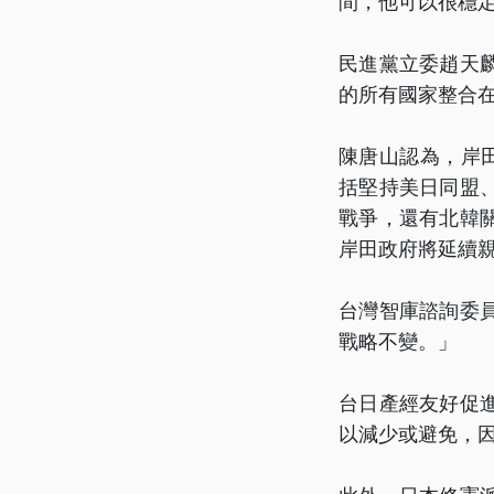
間，他可以很穩
民進黨立委趙天
的所有國家整合
陳唐山認為，岸
括堅持美日同盟
戰爭，還有北韓
岸田政府將延續
台灣智庫諮詢委
戰略不變。」
台日產經友好促
以減少或避免，