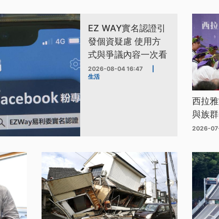
EZ WAY實名認證引
發個資疑慮 使用方
式與爭議內容一次看
2026-08-04 16:47
|
生活
西拉雅
與族群
2026-07