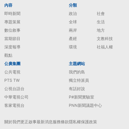
內容
分類
即時新聞
政治
社會
專題策展
全球
生活
數位敘事
兩岸
地方
當期節目
產經
文教科技
深度報導
環境
社福人權
觀點
公廣集團
主題網站
公共電視
我們的島
PTS TW
獨立特派員
公視台語台
有話好說
中華電視公司
P#新聞實驗室
客家電視台
PNN新聞議題中心
關於我們
更正啟事
最新消息
服務條款
隱私權保護政策