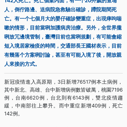
142人死亡。死亡個案內面，有一个20外歲的查埔
人，倒佇路邊、送病院急救驗出確診，蹛院期間死
亡。有一个七個月大的嬰仔確診變重症，出現痚呴喘
嗽的情形，目前當咧加護病房治療。另外，全世界攏
咧放冗邊境管制，臺灣目前也當咧規劃，有可能會縮
短入境居家檢疫的時間，交通部長王國材表示，目前
有幾落个方案咧討論，甚至有可能入境了後，開放親
人來接的方式。
新冠疫情進入高原期，3日新增76517例本土病例，
其中新北、高雄、台中新增病例數皆破萬，桃園7196
例，台南6620例，台北則有6143例，雙北疫情趨
緩，中南部往上攀升。而中重症新增409例，死亡
142例。