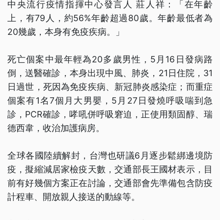
中央流行疫情指揮中心發言人 莊人祥：「在年齡
上，有79人，約56%年齡超過80歲。年齡最低者為
20幾歲，本身有免疫疾病。」
死亡個案中最年輕為20多歲男性，5月16日發病路
倒，送醫確診，本身出現中風、肺炎，21日住院，31
日過世，死因為免疫疾病、新冠肺炎感染症；而重症
個案有1名7個月大男嬰，5月27日發燒呼吸喘到急
診，PCR確診，哮吼併呼吸窘迫，正使用類固醇、瑞
德西韋，收治加護病房。
全球各國陸續解封，台灣也研議6月逐步鬆綁邊境防
疫，擬縮減居家檢疫天數，交通部長王國材表示，目
前有好幾個方案正在討論，交通部會先準備包含防疫
計程車、開放親人接送的動線等。