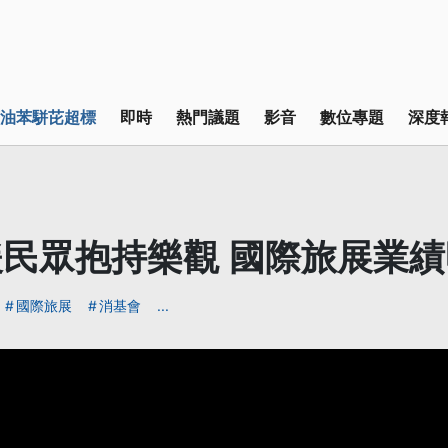
油苯駢芘超標
即時
熱門議題
影音
數位專題
深度
民眾抱持樂觀 國際旅展業
國際旅展
消基會
...