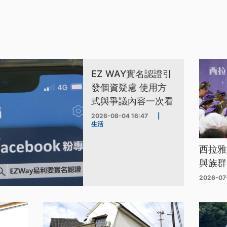
EZ WAY實名認證引
發個資疑慮 使用方
式與爭議內容一次看
2026-08-04 16:47
|
生活
西拉雅
與族群
2026-07