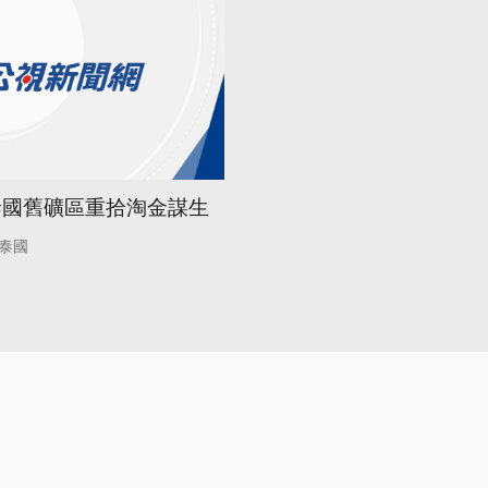
泰國舊礦區重拾淘金謀生
泰國