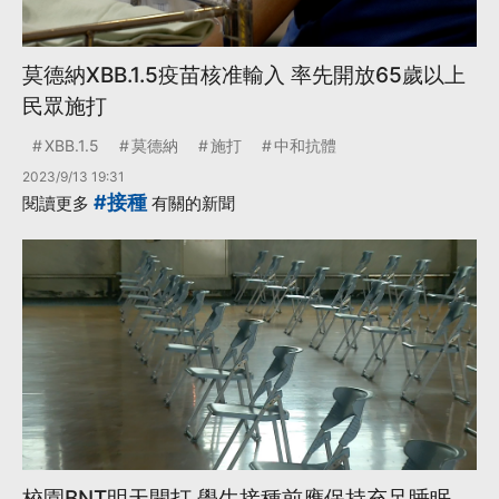
莫德納XBB.1.5疫苗核准輸入 率先開放65歲以上
民眾施打
XBB.1.5
莫德納
施打
中和抗體
2023/9/13 19:31
#接種
閱讀更多
有關的新聞
校園BNT明天開打 學生接種前應保持充足睡眠