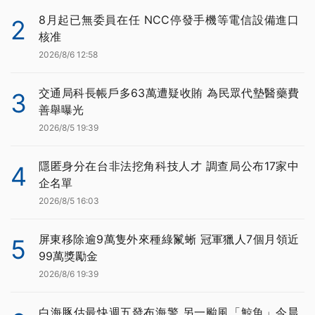
8月起已無委員在任 NCC停發手機等電信設備進口
2
核准
2026/8/6 12:58
交通局科長帳戶多63萬遭疑收賄 為民眾代墊醫藥費
3
善舉曝光
2026/8/5 19:39
隱匿身分在台非法挖角科技人才 調查局公布17家中
4
企名單
2026/8/5 16:03
屏東移除逾9萬隻外來種綠鬣蜥 冠軍獵人7個月領近
5
99萬獎勵金
2026/8/6 19:39
白海豚估最快週五發布海警 另一颱風「鯨魚」今晨