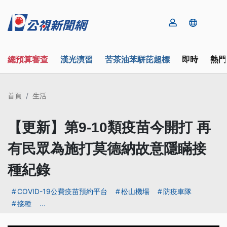
總預算審查
漢光演習
苦茶油苯駢芘超標
即時
熱門
首頁
生活
【更新】第9-10類疫苗今開打 再
有民眾為施打莫德納故意隱瞞接
種紀錄
COVID-19公費疫苗預約平台
松山機場
防疫車隊
接種
...