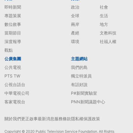
即時新聞
政治
社會
專題策展
全球
生活
數位敘事
兩岸
地方
當期節目
產經
文教科技
深度報導
環境
社福人權
觀點
公廣集團
主題網站
公共電視
我們的島
PTS TW
獨立特派員
公視台語台
有話好說
中華電視公司
P#新聞實驗室
客家電視台
PNN新聞議題中心
關於我們
更正啟事
最新消息
服務條款
隱私權保護政策
Copyright © 2020 Public Television Service Foundation. All Rights