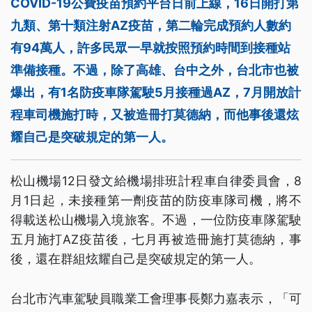
COVID-19公費疫苗預約平台日前上線，16日開打第
九類、第十類注射AZ疫苗，第二輪完成預約人數約
有94萬人，許多民眾一早就按照預約時間到接種站
準備接種。不過，除了高雄、台中之外，台北市也被
爆出，有1名防疫車隊駕駛5月接種過AZ，7月開放計
程車司機施打時，又被造冊打莫德納，而他事後還炫
耀自己是突破規定的第一人。
松山機場12日發文給機場排班計程車自律委員會，8
月1日起，未接種第一劑疫苗的防疫車隊司機，將不
得載送松山機場入境旅客。不過，一位防疫車隊駕駛
五月施打AZ疫苗後，七月再被造冊施打莫德納，事
後，還在群組炫耀自己是突破規定的第一人。
台北市汽車駕駛員職業工會理事長鄭力嘉表示，「可