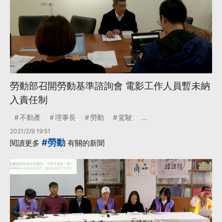
勞動部召開勞動基準諮詢會 電影工作人員暫未納
入責任制
不動產
理事長
勞動
駕駛
...
2021/2/9 19:51
#勞動
閱讀更多
有關的新聞