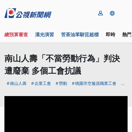
總預算審查
漢光演習
苦茶油苯駢芘超標
即時
熱門
南山人壽「不當勞動行為」判決
遭廢棄 多個工會抗議
南山人壽
企業工會
勞動
桃園市空服員職業工會
...