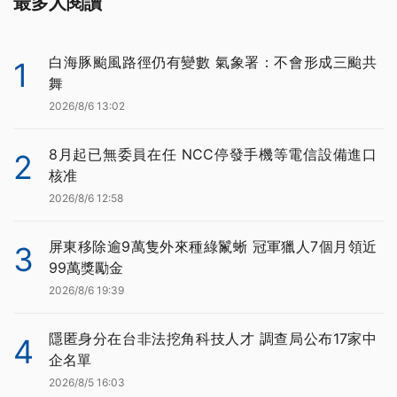
最多人閱讀
白海豚颱風路徑仍有變數 氣象署：不會形成三颱共
1
舞
2026/8/6 13:02
8月起已無委員在任 NCC停發手機等電信設備進口
2
核准
2026/8/6 12:58
屏東移除逾9萬隻外來種綠鬣蜥 冠軍獵人7個月領近
3
99萬獎勵金
2026/8/6 19:39
隱匿身分在台非法挖角科技人才 調查局公布17家中
4
企名單
2026/8/5 16:03