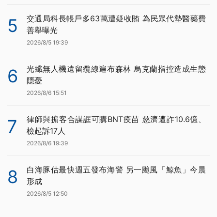
交通局科長帳戶多63萬遭疑收賄 為民眾代墊醫藥費
5
善舉曝光
2026/8/5 19:39
光纖無人機遺留纜線遍布森林 烏克蘭指控造成生態
6
隱憂
2026/8/6 15:51
律師與掮客合謀誆可購BNT疫苗 慈濟遭詐10.6億、
7
檢起訴17人
2026/8/6 19:39
白海豚估最快週五發布海警 另一颱風「鯨魚」今晨
8
形成
2026/8/5 12:50