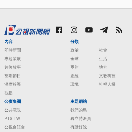
內容
分類
即時新聞
政治
社會
專題策展
全球
生活
數位敘事
兩岸
地方
當期節目
產經
文教科技
深度報導
環境
社福人權
觀點
公廣集團
主題網站
公共電視
我們的島
PTS TW
獨立特派員
公視台語台
有話好說