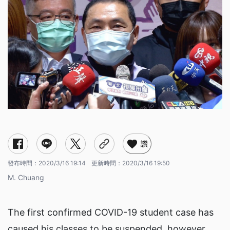
讚
發布時間：
2020/3/16 19:14
更新時間：
2020/3/16 19:50
M. Chuang
The first confirmed COVID-19 student case has
caused his classes to be suspended, however,