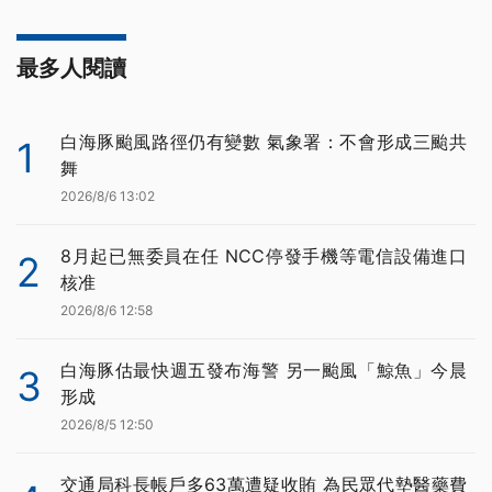
最多人閱讀
白海豚颱風路徑仍有變數 氣象署：不會形成三颱共
1
舞
2026/8/6 13:02
8月起已無委員在任 NCC停發手機等電信設備進口
2
核准
2026/8/6 12:58
白海豚估最快週五發布海警 另一颱風「鯨魚」今晨
3
形成
2026/8/5 12:50
交通局科長帳戶多63萬遭疑收賄 為民眾代墊醫藥費