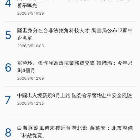
4
善舉曝光
2026/8/5 19:39
隱匿身分在台非法挖角科技人才 調查局公布17家中
5
企名單
2026/8/5 16:03
翁曉玲、張惇涵為政院業務費交鋒 韓國瑜：今年只
6
剩4個月
2026/8/6 12:09
中國出入境新規9月上路 陸委會示警增赴中安全風險
7
2026/8/5 12:35
白海豚颱風週末接近台灣北部 蔣萬安：北市整備
8
「料敵從寬」