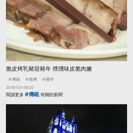
脆皮烤乳豬迎豬年 煙燻味皮脆肉嫩
傳統
燒烤
豬年
2019/1/31 08:30
#傳統
閱讀更多
有關的新聞