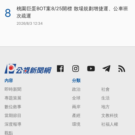
桃園巨蛋BOT案8/25開標 散場規劃增捷運、公車班
8
次疏運
2026/8/3 12:34
內容
分類
即時新聞
政治
社會
專題策展
全球
生活
數位敘事
兩岸
地方
當期節目
產經
文教科技
深度報導
環境
社福人權
觀點