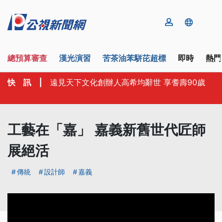
總預算審查
漢光演習
苦茶油苯駢芘超標
即時
熱門
快 訊
|
遠見天下文化創辦人高希均辭世 享耆壽90歲
工藝在「嘉」 嘉義新舊世代匠師
展絕活
傳統
設計師
嘉義