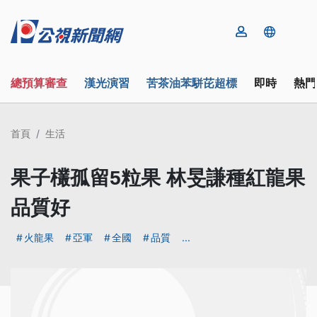
總預算審查
漢光演習
苦茶油苯駢芘超標
即時
熱門
首頁
生活
果子欉孤留5粒果 林旻謙種紅龍果
品質好
火龍果
亞軍
全國
品質
...