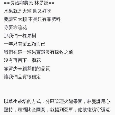
==長治鄉農民 林旻謙==
水果就是大顆 圓又好吃
要讓它大顆 不是只有靠肥料
你要靠疏花
那我們一棵果樹
一年只有留五顆而已
我們在這一顆果實還沒有採收之前
沒有再留下一顆花
靠留少來顧我們的品質
讓我們品質很穩定
以草生栽培的方式，分區管理火龍果園，林旻謙用心
堅持，頭擺比全國賽，就提到亞軍，他欲繼續守護這