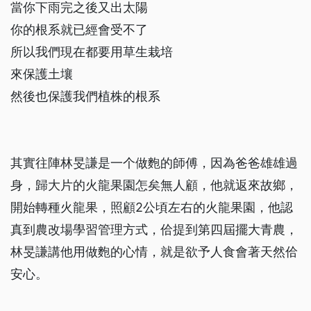
當你下雨完之後又出太陽
你的根系就已經會受不了
所以我們現在都要用草生栽培
來保護土壤
然後也保護我們植株的根系
其實往陣林旻謙是一个做麭的師傅，因為爸爸雄雄過
身，歸大片的火龍果園怎矣無人顧，他就返來故鄉，
開始轉種火龍果，照顧2公頃左右的火龍果園，他認
真到農改場學習管理方式，佮提到第四屆擺大青農，
林旻謙講他用做麭的心情，就是欲予人食會著天然佮
安心。