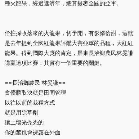
種火龍果，經過遮濟年，總算提著全國的亞軍。
佮拄採收落來的火龍果，切予開，有影媠佮甜，這就
是去年提到全國紅龍果評鑑大賽亞軍的品種，大紅紅
龍果。得到國際大獎的肯定，屏東長治鄉農民林旻謙
講贏這項比賽，其實有一個重要的關鍵。
==長治鄉農民 林旻謙==
會優勝取決就是田間管理
以往以前的栽種方式
就是用除草劑
讓土壤光禿禿的
你的莖也會裸露在外面