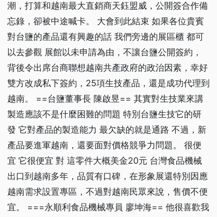
潮，打算和越南最大直銷商天鈺盟威，公開簽合作備
忘錄，卻被中途喊卡。 大會到此結束 如果各位貴賓
對台鹽的產品還有興趣的話 我們旁邊的展區櫃 都可
以去參觀 展館以未申請為由，不讓台鹽公開簽約，
背後令出席台商聯想越南共產政府的政治因素，幸好
雙方改成私下簽約，25項生技產品，還是成功代理到
越南。 ==台鹽董事長 陳啟昱== 其實對生技業來講
製造應該不是什麼困難的問題 特別台鹽生技它的研
發 它對產品的製造能力 最欠缺的就是通路 不過，新
產品要進軍越南，還要面對價格競爭力問題。 很便
宜 它很便宜 對 這零件大概美金20元 台灣食品機械
出口到越南多年，品質有口碑，在形象展還特別因應
越南需求設置專區，不過對越南民眾來說，售價不便
宜。 ===永順利食品機械專員 廖坤海== 他很喜歡我