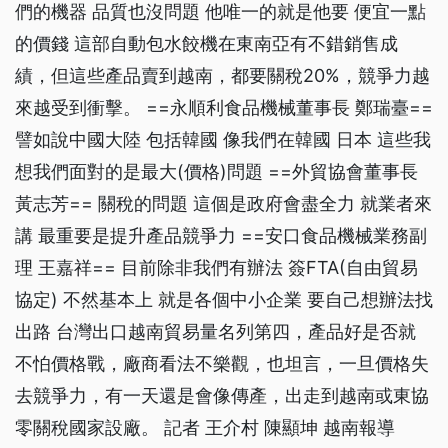
們的機器 品質也沒問題 他唯一的就是他要 便宜一點
的價錢 這部自動包水餃機在東南亞有不錯銷售成
績，但這些產品賣到越南，都要關稅20%，競爭力越
來越受到衝擊。 ==永順利食品機械董事長 鄭瑞臺==
譬如說中國大陸 包括韓國 像我們在韓國 日本 這些我
想我們面對的是最大(價格)問題 ==外貿協會董事長
黃志芳== 關稅的問題 這個是政府會盡全力 就業者來
講 最重要是提升產品競爭力 ==安口食品機械業務副
理 王嘉祥== 目前除非我們有辦法 簽FTA(自由貿易
協定) 不然基本上 就是各個中小企業 要自己想辦法找
出路 台灣出口越南貿易量名列第四，產品好是否就
不怕價格戰，廠商看法不樂觀，也坦言，一旦價格失
去競爭力，有一天還是會像傳產，出走到越南或東協
零關稅國家設廠。 記者 王介村 陳顯坤 越南報導