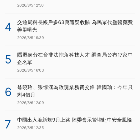
2026/8/5 12:50
交通局科長帳戶多63萬遭疑收賄 為民眾代墊醫藥費
4
善舉曝光
2026/8/5 19:39
隱匿身分在台非法挖角科技人才 調查局公布17家中
5
企名單
2026/8/5 16:03
翁曉玲、張惇涵為政院業務費交鋒 韓國瑜：今年只
6
剩4個月
2026/8/6 12:09
中國出入境新規9月上路 陸委會示警增赴中安全風險
7
2026/8/5 12:35