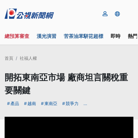
總預算審查
漢光演習
苦茶油苯駢芘超標
即時
熱門
首頁
社福人權
開拓東南亞市場 廠商坦言關稅重
要關鍵
產品
越南
東南亞
競爭力
...