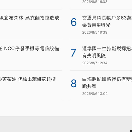
2026/8/5 16:03
線遍布森林 烏克蘭指控造成
交通局科長帳戶多63萬
6
藥費善舉曝光
2026/8/5 19:39
任 NCC停發手機等電信設備
遭準國一生持斷裂掃把
7
有失明風險
2026/8/7 12:34
炒苦茶油 仍驗出苯駢芘超標
白海豚颱風路徑仍有變
8
颱共舞
2026/8/6 13:02