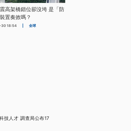
震高架橋錯位卻沒垮 是「防
裝置奏效嗎？
-30 18:54
|
全球
技人才 調查局公布17