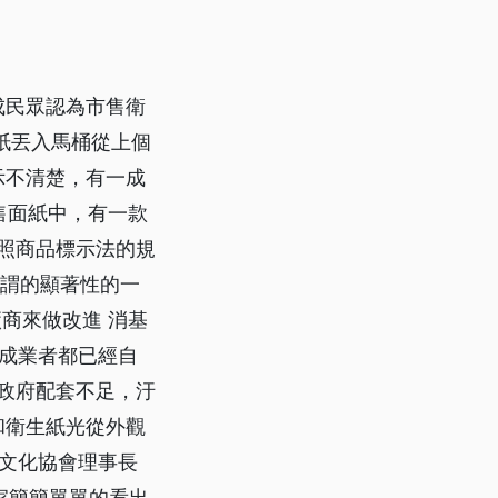
成民眾認為市售衛
紙丟入馬桶從上個
示不清楚，有一成
售面紙中，有一款
 照商品標示法的規
所謂的顯著性的一
商來做改進 消基
成業者都已經自
且政府配套不足，汙
和衛生紙光從外觀
浴文化協會理事長
家簡簡單單的看出