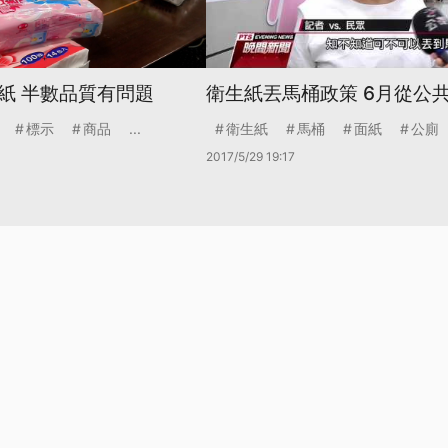
紙 半數品質有問題
衛生紙丟馬桶政策 6月從公
標示
商品
...
衛生紙
馬桶
面紙
公廁
2017/5/29 19:17