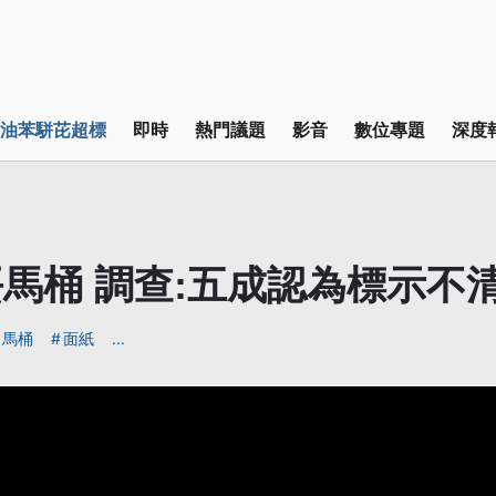
油苯駢芘超標
即時
熱門議題
影音
數位專題
深度
馬桶 調查:五成認為標示不
馬桶
面紙
...