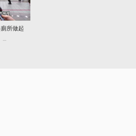
共廁所做起
...