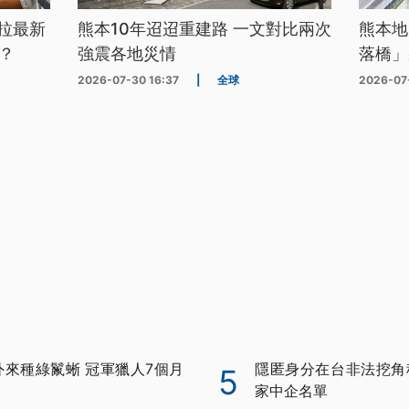
拉最新
熊本10年迢迢重建路 一文對比兩次
熊本地
？
強震各地災情
落橋」
2026-07-30 16:37
|
全球
2026-07
外來種綠鬣蜥 冠軍獵人7個月
隱匿身分在台非法挖角科
5
家中企名單