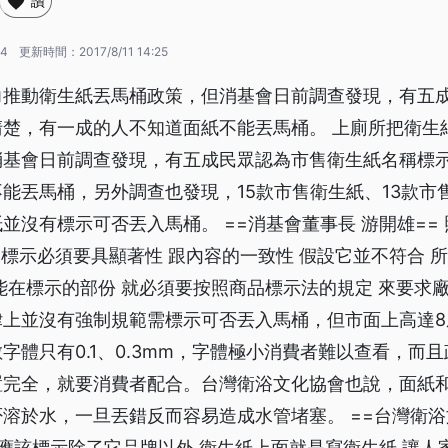
讚
54
更新時間：
2017/8/11 14:25
力推動衛生紙丟馬桶政策，但消基會日前調查發現，有五
清楚，有一成的人不知道面紙不能丟馬桶。 上廁所把衛生
消基會日前調查發現，有五成民眾認為市售衛生紙名稱標
能丟馬桶，另外調查也發現，15款市售衛生紙、13款市
並沒有標示可否丟入馬桶。 ==消基會董事長 游開雄==
品標示必須要具顯著性 跟內容的一致性 假設它並不符合 
能在標示的部份 就必須要按照商品標示法的規定 來要求廠
律上並沒有強制規範需標示可否丟入馬桶，但市面上高達8
字體只有0.1、0.3mm，字體極小消費者難以查看，而
置完全，就要消費者配合。台灣衛浴文化協會也說，面紙
溶於水，一旦丟錯反而容易造成水管堵塞。 ==台灣衛
商應該標示除了它品牌以外 衛生紙上面就是寫衛生紙 讓人