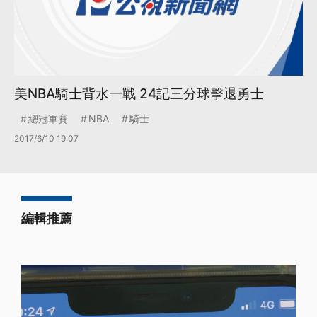
美NBA騎士背水一戰 24記三分球擊退勇士
總冠軍賽
NBA
騎士
2017/6/10 19:07
編輯推薦