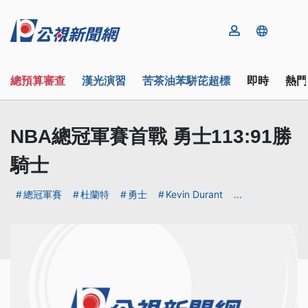
總預算審查
漢光演習
苦茶油苯駢芘超標
即時
熱門
NBA總冠軍賽首戰 勇士113:91勝
騎士
總冠軍賽
杜蘭特
勇士
Kevin Durant
...