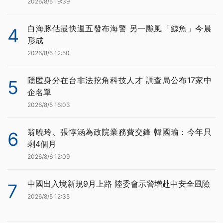
2026/8/5 19:39
白海豚估最快週五發布海警 另一颱風「鯨魚」今晨
4
形成
2026/8/5 12:50
隱匿身分在台非法挖角科技人才 調查局公布17家中
5
企名單
2026/8/5 16:03
翁曉玲、張惇涵為政院業務費交鋒 韓國瑜：今年只
6
剩4個月
2026/8/6 12:09
中國出入境新規9月上路 陸委會示警增赴中安全風險
7
2026/8/5 12:35