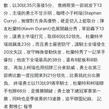
數，以30比35只落後5分。 詹姆斯第一節就攻下13
分，主場的勇士不甘示弱，咖哩小子柯瑞(Stephen
Curry)，無懼對方身高優勢，硬是切入上籃取分；隊
友杜蘭特(Kevin Durant)也展開飆分秀，單節轟下13
分，讓勇士半場打完，取得60比52領先。 杜蘭特半
場就飆進23分，而且勇士嚴密防守，讓騎士全場發生
20次失誤，攻守轉換發動快攻，杜蘭特秀了一記單手
爆扣；他攻下全場最高的38分，還有8籃板和8助
攻。 再加上柯瑞也用招牌三分來助威，勇士在第三
節將比數一度拉開來到21分領先，比賽就此分出勝
負。 終場勇士以113比91痛宰騎士，杜蘭特和柯瑞聯
手包辦66分，是獲勝關鍵；勇士搶下總冠軍賽第一
勝，同時也是季後賽的13連勝，追平聯盟紀錄。 記
者 鄭惟仁 報導