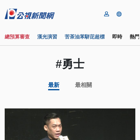
總預算審查
漢光演習
苦茶油苯駢芘超標
即時
熱門
#勇士
最新
最相關