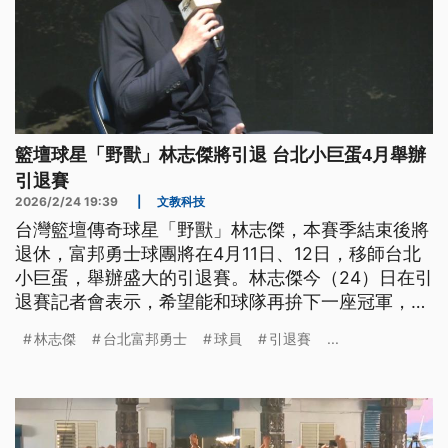
籃壇球星「野獸」林志傑將引退 台北小巨蛋4月舉辦
引退賽
2026/2/24 19:39
|
文教科技
台灣籃壇傳奇球星「野獸」林志傑，本賽季結束後將
退休，富邦勇士球團將在4月11日、12日，移師台北
小巨蛋，舉辦盛大的引退賽。林志傑今（24）日在引
退賽記者會表示，希望能和球隊再拚下一座冠軍，為
生涯畫下完美句點。而被問及家人時，林志傑罕見的
林志傑
台北富邦勇士
球員
引退賽
...
感性落淚，久久無法言語。