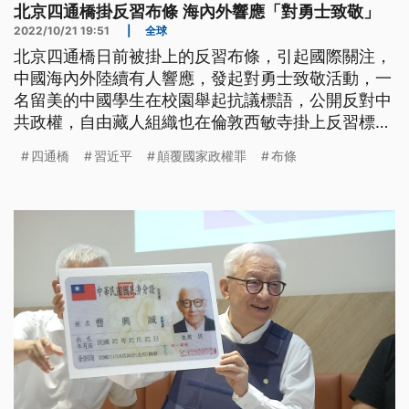
北京四通橋掛反習布條 海內外響應「對勇士致敬」
2022/10/21 19:51
|
全球
北京四通橋日前被掛上的反習布條，引起國際關注，
中國海內外陸續有人響應，發起對勇士致敬活動，一
名留美的中國學生在校園舉起抗議標語，公開反對中
共政權，自由藏人組織也在倫敦西敏寺掛上反習標
語。不過有中國人在網路上轉發照片，遭中國警方傳
四通橋
習近平
顛覆國家政權罪
布條
喚或拘留，更展開嚴厲的網路審查。