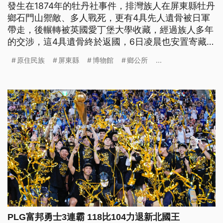
發生在1874年的牡丹社事件，排灣族人在屏東縣牡丹
鄉石門山禦敵、多人戰死，更有4具先人遺骨被日軍
帶走，後輾轉被英國愛丁堡大學收藏，經過族人多年
的交涉，這4具遺骨終於返國，6日凌晨也安置寄藏在
國立台灣史前文化博物館南科考古館，這也是台灣史
原住民族
屏東縣
博物館
鄉公所
...
上國際返還祖先遺骨的首例。
PLG富邦勇士3連霸 118比104力退新北國王