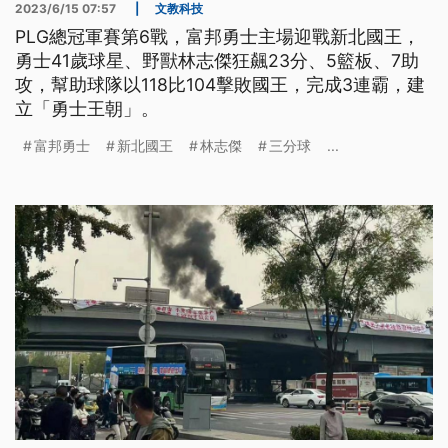
2023/6/15 07:57
|
文教科技
PLG總冠軍賽第6戰，富邦勇士主場迎戰新北國王，
勇士41歲球星、野獸林志傑狂飆23分、5籃板、7助
攻，幫助球隊以118比104擊敗國王，完成3連霸，建
立「勇士王朝」。
富邦勇士
新北國王
林志傑
三分球
...