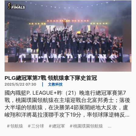
PLG總冠軍第7戰 領航猿拿下隊史首冠
2025/5/22 07:30
|
文教科技
國內職籃P. LEAGUE+昨（21）晚進行總冠軍賽第7
戰，桃園璞園領航猿在主場迎戰台北富邦勇士；落後
大半場的領航猿，在決勝第4節展開絕地大反攻，盧
峻翔和洋將葛拉漢聯手攻下19分，率領球隊逆轉反
超。終場領航猿以89比86贏得關鍵勝利，搶下第5季
領航猿
三分球
總冠軍
桃園璞園領航猿
...
總冠軍，也是璞園隊史首冠。