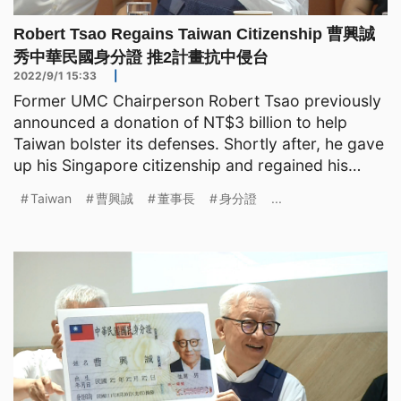
Robert Tsao Regains Taiwan Citizenship 曹興誠
秀中華民國身分證 推2計畫抗中侵台
2022/9/1 15:33
|
Former UMC Chairperson Robert Tsao previously
announced a donation of NT$3 billion to help
Taiwan bolster its defenses. Shortly after, he gave
up his Singapore citizenship and regained his
Taiwanese c
Taiwan
曹興誠
董事長
身分證
...