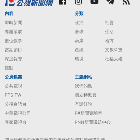
內容
分類
即時新聞
政治
社會
專題策展
全球
生活
數位敘事
兩岸
地方
當期節目
產經
文教科技
深度報導
環境
社福人權
觀點
公廣集團
主題網站
公共電視
我們的島
PTS TW
獨立特派員
公視台語台
有話好說
中華電視公司
P#新聞實驗室
客家電視台
PNN新聞議題中心
關於我們
更正啟事
最新消息
服務條款
隱私權保護政策