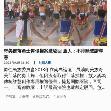
奇美部落勇士舞侵權案遭駁回 族人：不排除聲請釋
憲
2025/6/25 12:30
|
社福人權
原住民族委員會2018年在南島論壇上展演阿美族奇
美部落的勇士舞，但因沒有取得部落授權，族人認為
傳統智慧創作專用權遭侵害，提起國賠訴訟，官司
一、二審都敗訴，上訴最高法院也遭裁定駁回。族人
強調會抗爭到底，不排除聲請釋憲。
部落
奇美
最高法院
原民會
...