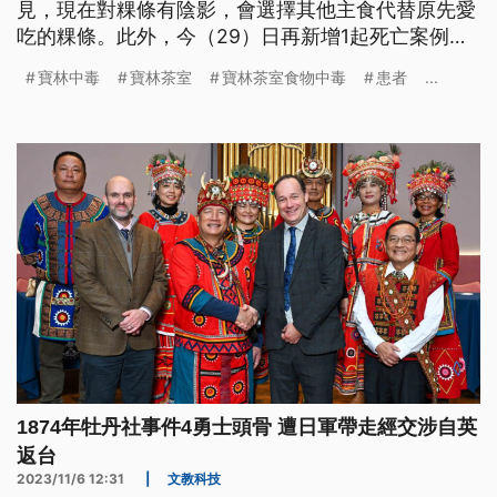
見，現在對粿條有陰影，會選擇其他主食代替原先愛
吃的粿條。此外，今（29）日再新增1起死亡案例，
至今已累計4例死亡。
寶林中毒
寶林茶室
寶林茶室食物中毒
患者
...
1874年牡丹社事件4勇士頭骨 遭日軍帶走經交涉自英
返台
2023/11/6 12:31
|
文教科技