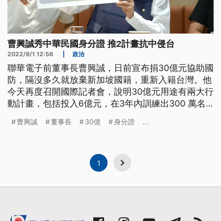
曹興誠秀中華民國身分證 推2計畫抗中侵台
2022/9/1 12:56
|
政治
聯華電子前董事長曹興誠，日前宣布捐30億元協助國
防，隔沒多久就放棄新加坡國籍，重新入籍台灣。他
今天再度召開國際記者會，說明30億元用途有兩大行
動計畫，包括投入6億元，在3年內訓練出300 萬名
黑熊勇士民兵，以及資助4億元，訓練超過30 萬名民
曹興誠
董事長
30億
身分證
...
間神射手。
1