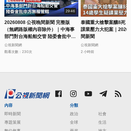
29:46
20260808 公視晚間新聞 完整版
泰國重大槍擊案釀8死 1
（無網路版權內容除外）｜中海事
課業壓力大犯案｜20260
部門對台海船舶交管 陸委會批中方
間新聞
無權管轄
公視新聞網
公視新聞網
觀看次數：230次
2 小時前
內容
分類
即時新聞
政治
社會
專題策展
全球
生活
數位敘事
兩岸
地方