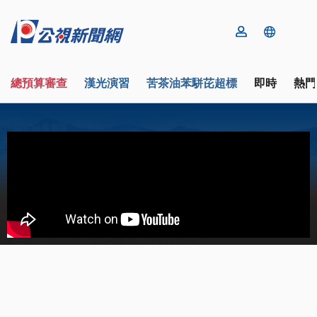
總預算審查
漢光演習
苦茶油苯駢芘超標
即時
熱門