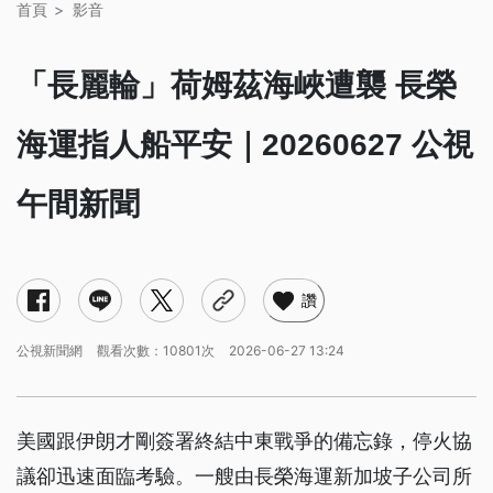
首頁
影音
「長麗輪」荷姆茲海峽遭襲 長榮
海運指人船平安｜20260627 公視
午間新聞
讚
公視新聞網
觀看次數：10801次
2026-06-27 13:24
美國跟伊朗才剛簽署終結中東戰爭的備忘錄，停火協
議卻迅速面臨考驗。一艘由長榮海運新加坡子公司所