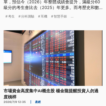
單，預估今（2026）年整體成績會提升，滿級分60
級分的考生會比去（2025）年更多。而考歷史和數
學乙時各有1位考生被發現戴藍牙耳機，明確違反規
考生
分科測驗
耳機
智慧手錶
...
定，將由考試審議委員會討論議處。
市場資金高度集中AI概念股 楊金龍提醒投資人勿過
度槓桿
2026/7/9 12:35
|
產經