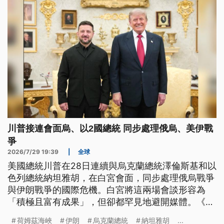
川普接連會面烏、以2國總統 同步處理俄烏、美伊戰
爭
2026/7/29 19:39
|
全球
美國總統川普在28日連續與烏克蘭總統澤倫斯基和以
色列總統納坦雅胡，在白宮會面，同步處理俄烏戰爭
與伊朗戰爭的國際危機。白宮將這兩場會談形容為
「積極且富有成果」，但卻都罕見地避開媒體。《紐
約時報》解讀，這與先前川普的承諾有關，只是俄烏
荷姆茲海峽
伊朗
烏克蘭總統
納坦雅胡
...