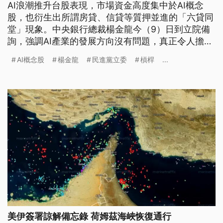
AI浪潮推升台股表現，市場資金高度集中於AI概念
股，也衍生出所謂房貸、信貸等質押並進的「六貸同
堂」現象。中央銀行總裁楊金龍今（9）日到立院備
詢，強調AI產業的發展方向沒有問題，真正令人擔憂
的是信用槓桿快速擴張，特別提醒投資人不要過度槓
AI概念股
楊金龍
民進黨立委
槓桿
...
桿。
美伊簽署諒解備忘錄 荷姆茲海峽恢復通行