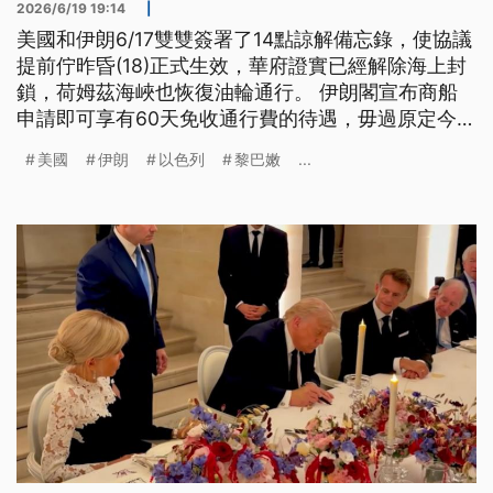
2026/6/19 19:14
|
美國和伊朗6/17雙雙簽署了14點諒解備忘錄，使協議
提前佇昨昏(18)正式生效，華府證實已經解除海上封
鎖，荷姆茲海峽也恢復油輪通行。 伊朗閣宣布商船
申請即可享有60天免收通行費的待遇，毋過原定今仔
日(19)佇瑞士展開的談判會議已經喝停，美國副總統
美國
伊朗
以色列
黎巴嫩
...
范斯先前證實行程安排問題而延後。 而且根據親真
主黨的阿拉伯媒體報導，伊朗因為不滿以色列持續在
黎巴嫩用兵，推遲派遣代表團，為後續協商增添變
數。（新聞標題、導