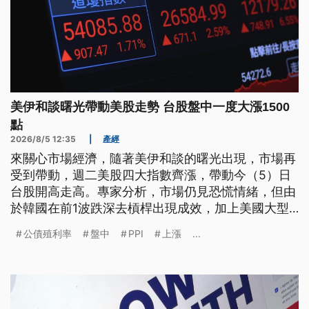
美伊和談曙光帶動美股走勢 台股盤中一度大漲1500
點
2026/8/5 12:35
|
產經
來關心市場經濟，隨著美伊和談的曙光出現，市場再
受到帶動，週二美股四大指數齊漲，帶動今（5）日
台股開高走高。專家分析，市場仍見恐慌情緒，但由
於韓國在前1波跌深去槓桿出現成效，加上美國大型
科技公司表現亮眼，市場信心增加，大型法人轉為積
公債殖利率
盤中
PPI
上漲
...
極。而針對荷姆茲海峽重啟的期待，也刺激國際油價
回落，專家分析，有望抑制第2波通膨、也可能降低
美國公債殖利率，有助於資金回流市場。