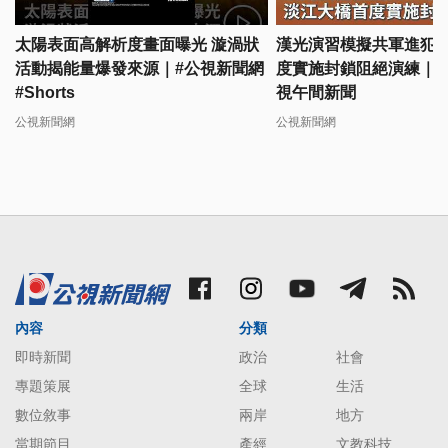
太陽表面高解析度畫面曝光 漩渦狀
漢光演習模擬共軍進犯 
活動揭能量爆發來源｜#公視新聞網
度實施封鎖阻絕演練｜202
#Shorts
視午間新聞
公視新聞網
公視新聞網
內容
分類
即時新聞
政治
社會
專題策展
全球
生活
數位敘事
兩岸
地方
當期節目
產經
文教科技