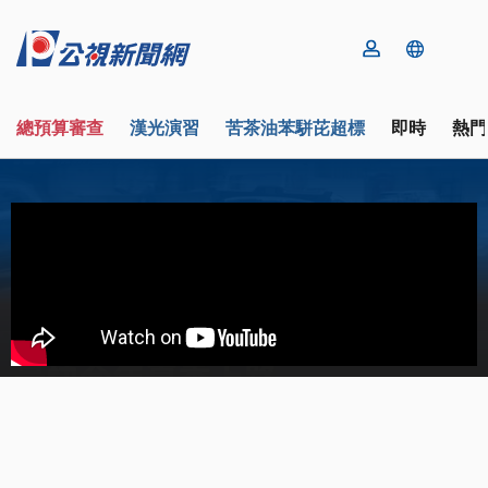
總預算審查
漢光演習
苦茶油苯駢芘超標
即時
熱門