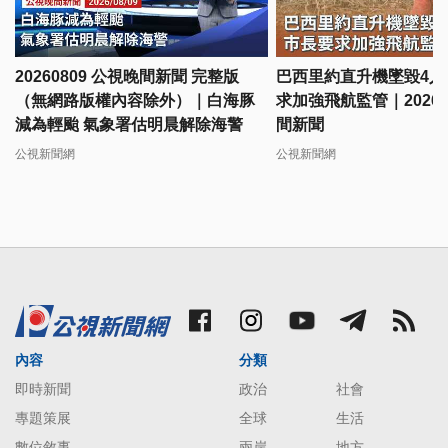
20260809 公視晚間新聞 完整版
巴西里約直升機墜毀4人
（無網路版權內容除外）｜白海豚
求加強飛航監管｜20260
減為輕颱 氣象署估明晨解除海警
間新聞
公視新聞網
公視新聞網
內容
分類
即時新聞
政治
社會
專題策展
全球
生活
數位敘事
兩岸
地方