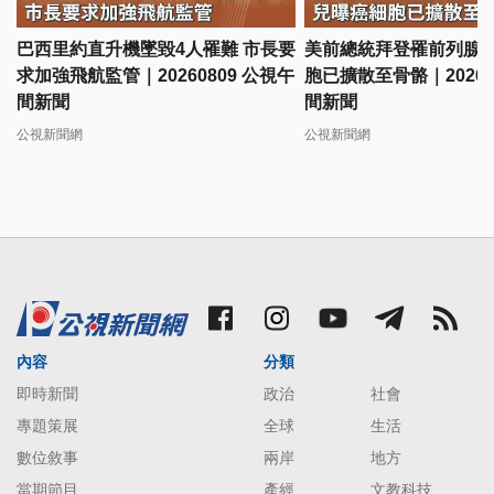
巴西里約直升機墜毀4人罹難 市長要
美前總統拜登罹前列腺癌
求加強飛航監管｜20260809 公視午
胞已擴散至骨骼｜20260
間新聞
間新聞
公視新聞網
公視新聞網
內容
分類
即時新聞
政治
社會
專題策展
全球
生活
數位敘事
兩岸
地方
當期節目
產經
文教科技