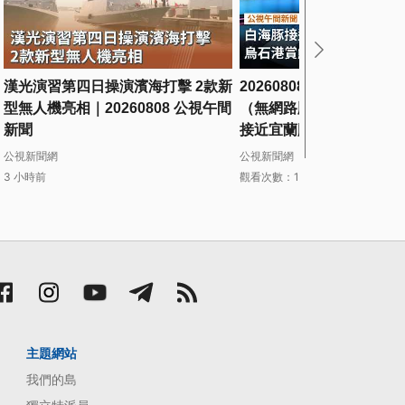
漢光演習第四日操演濱海打擊 2款新
20260808 公視午間新聞
型無人機亮相｜20260808 公視午間
（無網路版權內容除外）
新聞
接近宜蘭颳起強風 烏石港
面停航
公視新聞網
公視新聞網
3 小時前
觀看次數：1894次
3 小時前
主題網站
我們的島