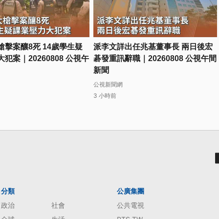
槍擊案釀8死 14歲學生疑
派李文詳出任兆基董事長 兩日後宏
犯案｜20260808 公視午
碁發重訊辭職｜20260808 公視午間
新聞
公視新聞網
3 小時前
分類
公廣集團
政治
社會
公共電視