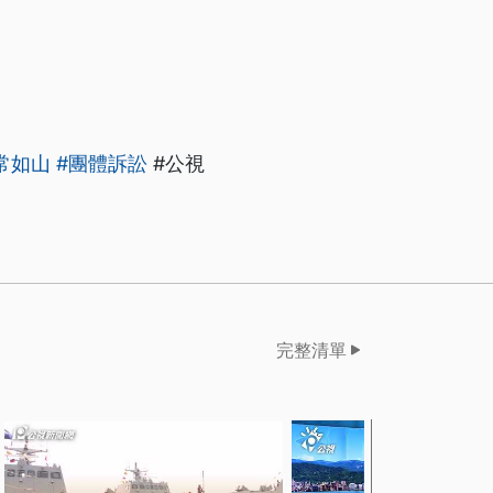
常如山
#團體訴訟
#公視
完整清單