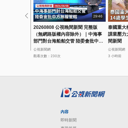
29:46
20260808 公視晚間新聞 完整版
泰國重大
（無網路版權內容除外）｜中海事
課業壓力大
部門對台海船舶交管 陸委會批中方
間新聞
無權管轄
公視新聞網
公視新聞網
觀看次數：230次
3 小時前
內容
即時新聞