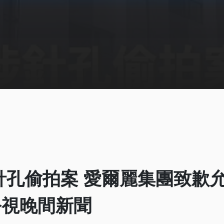
針孔偷拍案 愛爾麗集團致歉
7 公視晚間新聞