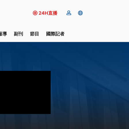
24H直播
報導
副刊
節目
國際記者