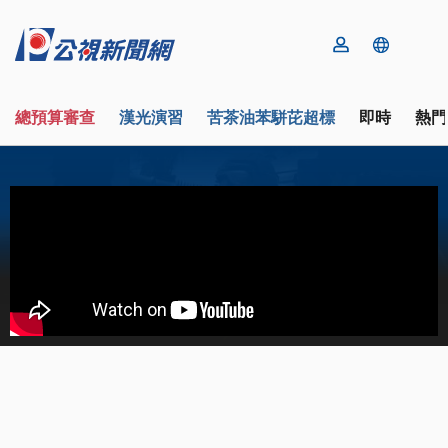
總預算審查
漢光演習
苦茶油苯駢芘超標
即時
熱門