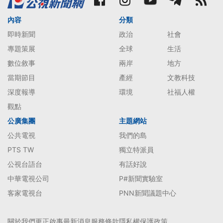
內容
分類
即時新聞
政治
社會
專題策展
全球
生活
數位敘事
兩岸
地方
當期節目
產經
文教科技
深度報導
環境
社福人權
觀點
公廣集團
主題網站
公共電視
我們的島
PTS TW
獨立特派員
公視台語台
有話好說
中華電視公司
P#新聞實驗室
客家電視台
PNN新聞議題中心
關於我們
更正啟事
最新消息
服務條款
隱私權保護政策