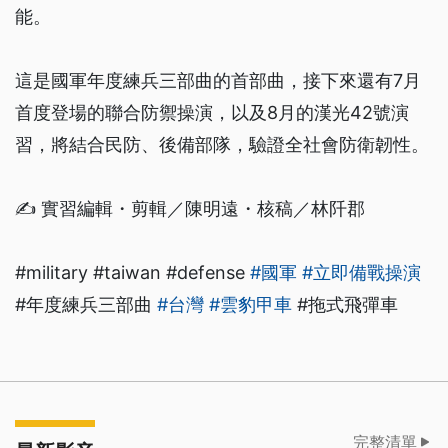
能。
這是國軍年度練兵三部曲的首部曲，接下來還有7月
首度登場的聯合防禦操演，以及8月的漢光42號演
習，將結合民防、後備部隊，驗證全社會防衛韌性。
✍️ 實習編輯・剪輯／陳明遠・核稿／林阡郡
#military #taiwan #defense
#國軍
#立即備戰操演
#年度練兵三部曲
#台灣
#雲豹甲車
#拖式飛彈車
完整清單