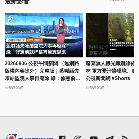
最新影音
20260806 公視午間新聞 （無網路
廢棄無人機光纖纜線佈
版權內容除外）完整版｜藍喊話先
林 軍方憂汙染環境、成
凍結監院人事再廢除 綠：修憲前就
公視新聞網 #Shorts
杯葛有違憲疑慮
公視新聞網
公視新聞網