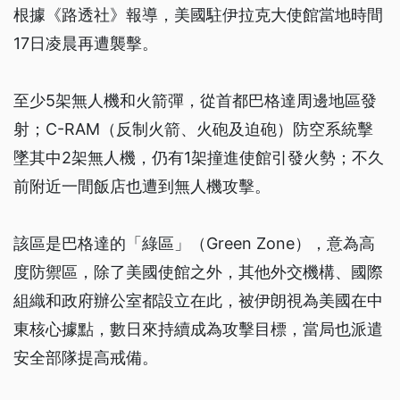
根據《路透社》報導，美國駐伊拉克大使館當地時間
17日凌晨再遭襲擊。
至少5架無人機和火箭彈，從首都巴格達周邊地區發
射；C-RAM（反制火箭、火砲及迫砲）防空系統擊
墜其中2架無人機，仍有1架撞進使館引發火勢；不久
前附近一間飯店也遭到無人機攻擊。
該區是巴格達的「綠區」（Green Zone），意為高
度防禦區，除了美國使館之外，其他外交機構、國際
組織和政府辦公室都設立在此，被伊朗視為美國在中
東核心據點，數日來持續成為攻擊目標，當局也派遣
安全部隊提高戒備。