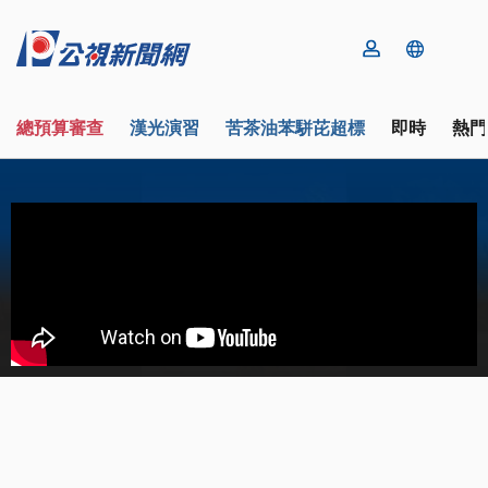
總預算審查
漢光演習
苦茶油苯駢芘超標
即時
熱門