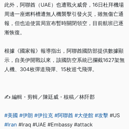
此外，阿聯酋（UAE）也遭戰火威脅，16日杜拜機場
周邊一座燃料槽遭無人機襲擊引發火災，雖無傷亡通
報，但也迫使當局宣布暫時關閉領空，目前航班已逐
漸恢復。
根據《國家報》報導指出，阿聯酋國防部提供數據顯
示，自美伊開戰以來，該國防空系統已攔截1627架無
人機、304枚彈道飛彈、15枚巡弋飛彈。
✍️ 編輯・剪輯／陳廷威・核稿／林阡郡
#美國
#伊朗
#伊拉克
#阿聯酋
#大使館
#攻擊
#US
#Iran
#Iraq #UAE #Embassy #attack