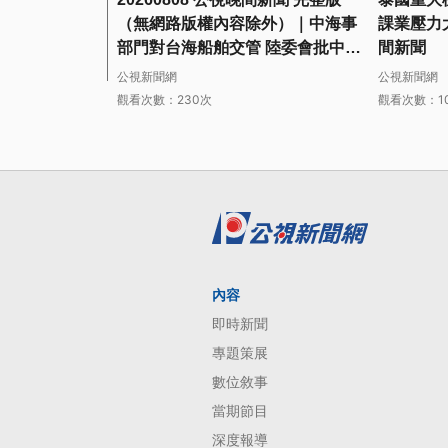
（無網路版權內容除外）｜中海事
課業壓力大
部門對台海船舶交管 陸委會批中方
間新聞
無權管轄
公視新聞網
公視新聞網
觀看次數：230次
觀看次數：10
內容
即時新聞
專題策展
數位敘事
當期節目
深度報導