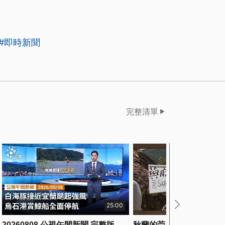
#即時新聞
完整清單
25:00
20260808 公視午間新聞 完整版
秋蘭的苧麻情 | 行走TIT第