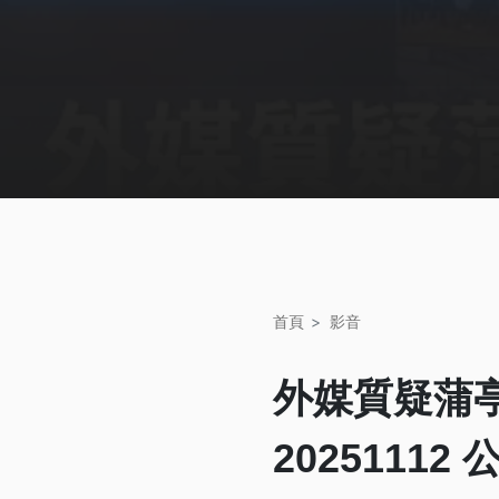
首頁
影音
外媒質疑蒲
2025111