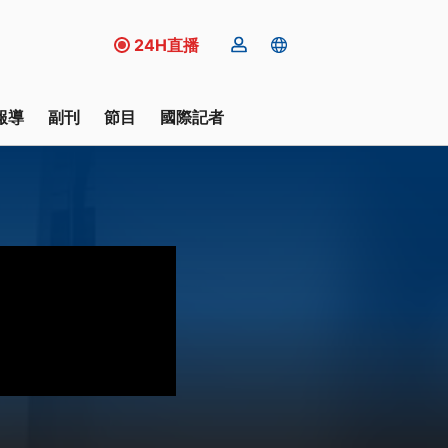
24H直播
報導
副刊
節目
國際記者