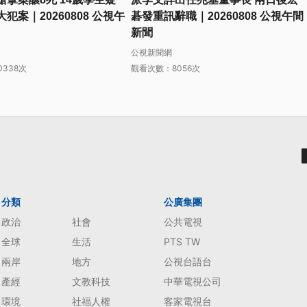
犯案｜20260808 公視午
碁發重訊辭職｜20260808 公視午間
新聞
公視新聞網
338次
觀看次數：8056次
分類
公廣集團
政治
社會
公共電視
全球
生活
PTS TW
兩岸
地方
公視台語台
產經
文教科技
中華電視公司
環境
社福人權
客家電視台