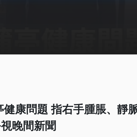
亭健康問題 指右手腫脹、靜
2 公視晚間新聞