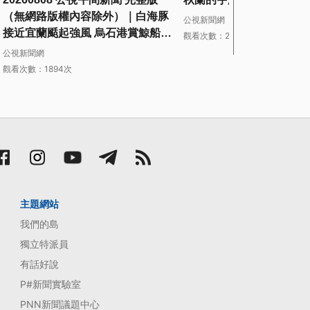
（無網路版權內容除外）｜白海豚
公視新聞網
接近宜蘭颳起強風 烏石港賞鯨船全
觀看次數：27次
16 分鐘前
面停航
公視新聞網
觀看次數：1894次
主題網站
我們的島
獨立特派員
有話好說
P#新聞實驗室
PNN新聞議題中心