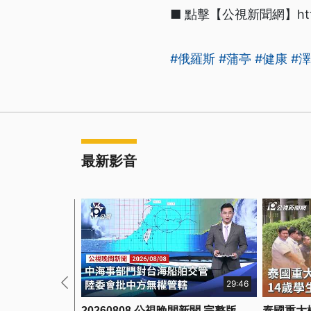
■ 點擊【公視新聞網】https:/
#俄羅斯
#蒲亭
#健康
#
最新影音
29:46
20260808 公視晚間新聞 完整版
泰國重大