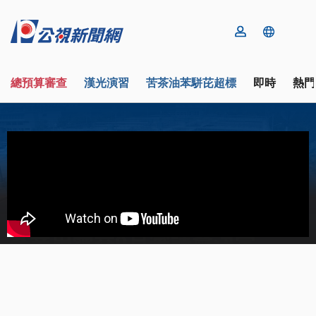
總預算審查
漢光演習
苦茶油苯駢芘超標
即時
熱門