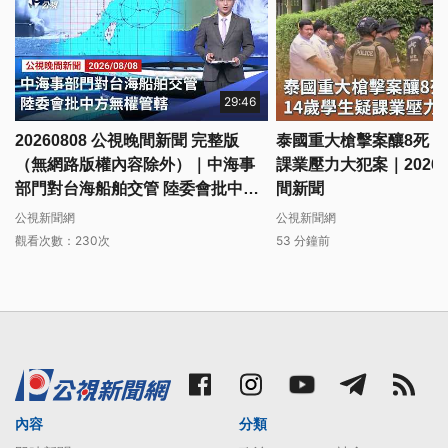
29:46
20260808 公視晚間新聞 完整版
泰國重大槍擊案釀8死 1
（無網路版權內容除外）｜中海事
課業壓力大犯案｜20260
部門對台海船舶交管 陸委會批中方
間新聞
無權管轄
公視新聞網
公視新聞網
觀看次數：230次
53 分鐘前
內容
分類