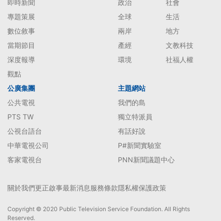
即時新聞
政治
社會
專題策展
全球
生活
數位敘事
兩岸
地方
當期節目
產經
文教科技
深度報導
環境
社福人權
觀點
公廣集團
主題網站
公共電視
我們的島
PTS TW
獨立特派員
公視台語台
有話好說
中華電視公司
P#新聞實驗室
客家電視台
PNN新聞議題中心
關於我們
更正啟事
最新消息
服務條款
隱私權保護政策
Copyright © 2020 Public Television Service Foundation. All Rights
Reserved.