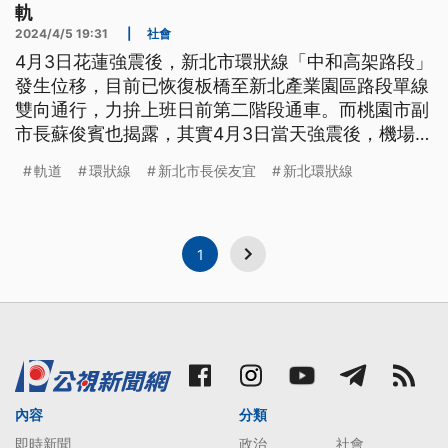
軌
2024/4/5 19:31
|
社會
4月3日花蓮強震後，新北市環狀線「中和高架路段」
發生位移，目前已恢復板橋至新北產業園區路段單線
雙向通行，力拚上班日前第二階段通車。而桃園市副
市長蘇俊賓也揭露，其實4月3日當天強震後，機場捷
運在軌道里程109k+710處，軌道線形稍有偏移，經
軌道
環狀線
新北市長侯友宜
新北環狀線
巡軌判斷安全無疑慮後，減速通過該路段，當天收班
後修復；但餘震頻繁不敢大意，也將持續會同相關單
位加強巡軌確保安全。
1
內容
分類
即時新聞
政治
社會