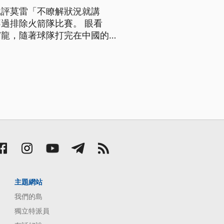
批評莫雷「不瞭解狀況就講
過排除火箭隊比賽。 眼看
霸龍，隨著球隊打完在中國的熱
室受訪時，意外引發第二波論
享有言論自由。但有時候講話
主題網站
我們的島
獨立特派員