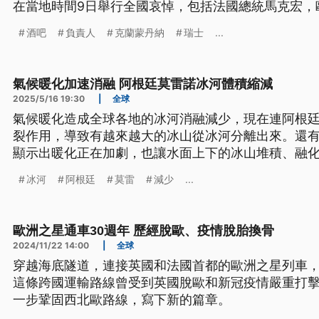
在當地時間9日舉行全國哀悼，包括法國總統馬克宏，
酒吧
負責人
克蘭蒙丹納
瑞士
...
氣候暖化加速消融 阿根廷莫雷諾冰河體積縮減
2025/5/16 19:30
|
全球
氣候暖化造成全球各地的冰河消融減少，現在連阿根
裂作用，導致有越來越大的冰山從冰河分離出來。還有
顯示出暖化正在加劇，也讓水面上下的冰山堆積、融
冰河
阿根廷
莫雷
減少
...
歐洲之星通車30週年 歷經脫歐、疫情脫胎換骨
2024/11/22 14:00
|
全球
穿越海底隧道，連接英國和法國首都的歐洲之星列車，今
這條跨國運輸路線曾受到英國脫歐和新冠疫情嚴重打
一步鞏固西北歐路線，寫下新的篇章。