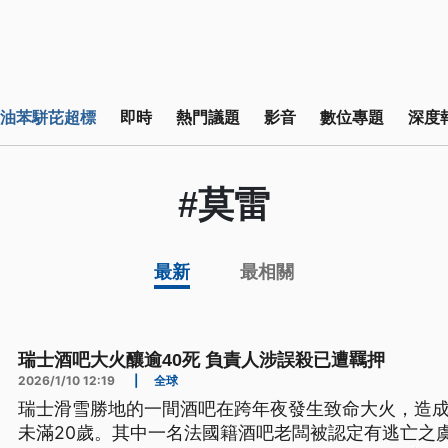
油苯駢芘超標
即時
熱門議題
影音
數位專題
深度
#莫雷
最新
最相關
瑞士酒吧大火釀逾40死 負責人涉誤殺已遭羈押
2026/1/10 12:19
|
全球
瑞士滑雪勝地的一間酒吧在跨年夜發生致命大火，造成
未滿20歲。其中一名法國籍酒吧老闆被認定有逃亡之