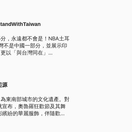
WithTaiwan
分，永遠都不會是！NBA土耳
出台灣不是中國一部分，並展示印
，更以「與台灣同在」
特10日推文並非首次批評中國專制
：NBA與我在自由民主的路上
起源
，為東南部城市的文化遺產。對
就宣布，奧魯羅狂歡節及其舞
彩繽紛的華麗服飾，伴隨歡樂
；奧魯羅狂歡節是玻利維亞每年
週。這段期間人們身穿艷麗服