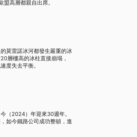
歐盟高層都親自出席。
廷的莫雷諾冰河都發生嚴重的冰
20層樓高的冰柱直接崩塌，
化速度失去平衡。
（2024）年迎來30週年。
擊，如今鐵路公司成功整頓，進