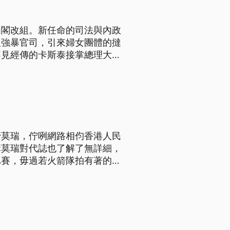
內閣改組。新任命的司法與內政
及強暴官司，引來婦女團體的撻
不見經傳的卡斯泰接掌總理大
在！」法國的婦女權益團體，
馬楠接掌內政部，以及刑事辯護
管莫瑞，佇咧網路相伨香港人民
講莫瑞對代誌也了解了無詳細，
比賽，毋過若火箭隊拍有著的，
沒做功課就先講話 眼看NBA挺
隨著球隊打完在中國的熱身賽後