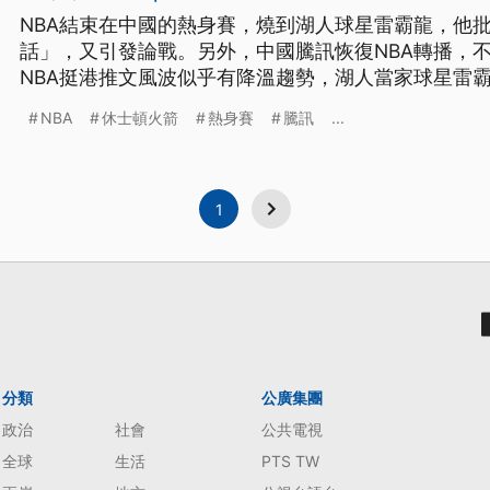
NBA結束在中國的熱身賽，燒到湖人球星雷霸龍，他
話」，又引發論戰。另外，中國騰訊恢復NBA轉播，不
NBA挺港推文風波似乎有降溫趨勢，湖人當家球星雷
身賽後回到美國洛杉磯，準備下一場熱身賽。在休息
NBA
休士頓火箭
熱身賽
騰訊
...
戰。 洛杉磯湖人球星雷霸龍表示，「沒錯，我們的確
不顧別人發言，只想到自己。這種自
1
分類
公廣集團
政治
社會
公共電視
全球
生活
PTS TW