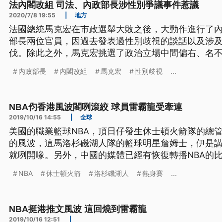
法內閣改組 司法、內政部長涉性別爭議事件惹議
2020/7/8 19:55
|
地方
法國總統馬克宏在市政選舉大敗之後，大動作進行了
部長兩位官員，因過去發表過性別歧視的談話以及涉
伐。除此之外，馬克宏挑選了政治立場中間偏右、名
位，也引起了各界的質疑。 「有罪的部長，司法不存
內政部長
內閣改組
馬克宏
性別歧視
...
七日聚集在內政部大門前舉牌示威，抗議預算部長達
律師莫雷迪出任司法部長，這兩項爭
NBA伨香港風波閣咧滾絞 球員雷霸龍受牽連
2019/10/16 14:55
|
全球
美國的職業籃球NBA，頂日仔發生休士頓火箭隊的總
的風波，這馬洛杉磯湖人隊的籃球明星詹姆士，伊是
就咧開喙。另外，中國的媒體已經有恢復轉播NBA的
仝款是無轉播。 美國洛杉磯 雷霸龍: 莫雷不了解狀況 
NBA
休士頓火箭
洛杉磯湖人
熱身賽
...
港推文風波似乎有降溫趨勢，湖人當家球星雷霸龍，
回到美國洛杉磯
NBA挺港推文風波 這回燒到雷霸龍
2019/10/16 12:51
|