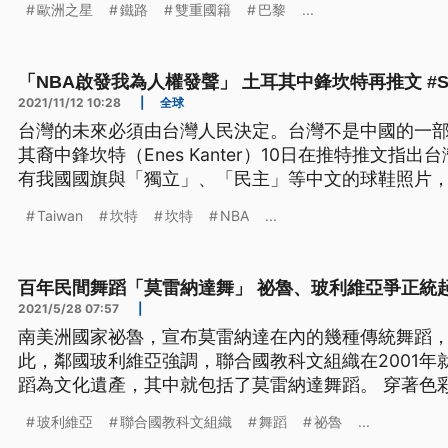
歐洲之星
鐵路
雙重國籍
巴黎
...
「NBA啟發我為人權發聲」 土耳其中鋒坎特再推文 #Stand
2021/11/12 10:28
|
全球
台灣的未來必須由台灣人民決定。台灣不是中國的一部
其裔中鋒坎特（Enes Kanter）10日在推特推文指
有我國國旗與「獨立」、「民主」等中文的球鞋照片
（#StandWithTaiwan）的標籤展現挺台決心。坎
Taiwan
坎特
坎特
NBA
...
政權，2019年反送中運動爆發，他轉推貼文，並寫下
同行
百年民間舞蹈「莫雷納達舞」 祕魯、玻利維亞爭正統
2021/5/28 07:57
|
南美洲國家祕魯，宣布莫雷納達在內的幾種傳統舞蹈
此，鄰國玻利維亞強調，聯合國教科文組織在2001年
蹈為文化遺產，其中就包括了莫雷納達舞蹈。 穿著色
的音樂，在著名的奧魯羅狂歡節中，跳著莫雷納達舞
玻利維亞
聯合國教科文組織
舞蹈
祕魯
...
二月，在奧魯羅礦業小鎮會當場的狂歡活動，為期一