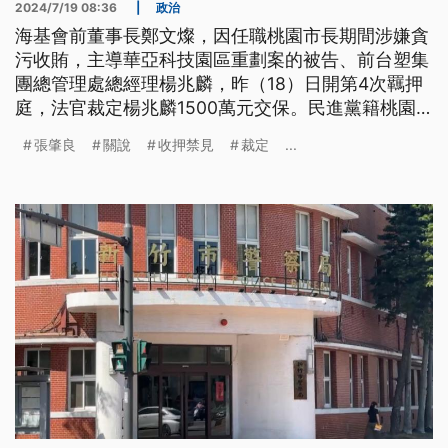
2024/7/19 08:36
|
政治
海基會前董事長鄭文燦，因任職桃園市長期間涉嫌貪
污收賄，主導華亞科技園區重劃案的被告、前台塑集
團總管理處總經理楊兆麟，昨（18）日開第4次羈押
庭，法官裁定楊兆麟1500萬元交保。民進黨籍桃園
市議員張肇良涉嫌關說違建，被桃園地檢署聲押。桃
張肇良
關說
收押禁見
裁定
...
園地方法院開庭審理後認為，張肇良說詞反覆，且有
逃亡、串證或滅證之虞，涉犯貪污治罪嫌疑重大，裁
定收押禁見。