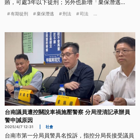
賄，可處3年以下徒刑；另外也新增「棄保潛逃
罪」，明訂具保潛逃者可處3年以下有期徒刑，並提
有期徒刑
棄保潛逃
刑法
司法
...
升「脫逃罪」法定刑責等條文。
台南議員遭控關說車禍施壓警察 分局澄清記承辦員
警申誡原因
2025/4/7 12:31
|
社會
台南市第一分局員警具名投訴，指控分局長接受議員