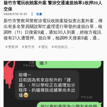
疑竹市電玩收賄案外案 警涉交通違規抽單1收押20人
交保
2024/7/12 12:31
|
社會
新竹市警察局警察涉電玩收賄案疑似查出案外案，傳
出有多名警員關說幫忙處理逕行舉發的違規白單，檢
調昨（11）日搜索9處，通知30人到案，經檢方複訊
後有21人遭聲押。規白單，檢調昨天搜索9處，通知
30人到案，經檢方複訊後有21人遭聲押，新竹地院
警察局
新竹市
電玩
科技執法
...
開羈押庭審理，張姓偵查佐裁定准押禁見，另20名涉
案員警以3萬到30萬元不等交保。新竹市警察局強
調，會秉持不庇縱態度，自清自查、警紀警辦。