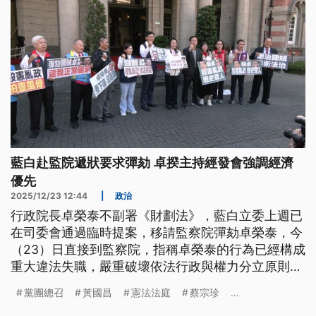
藍白赴監院遞狀要求彈劾 卓揆主持經發會強調經濟
優先
2025/12/23 12:44
|
政治
行政院長卓榮泰不副署《財劃法》，藍白立委上週已
在司委會通過臨時提案，移請監察院彈劾卓榮泰，今
（23）日直接到監察院，指稱卓榮泰的行為已經構成
重大違法失職，嚴重破壞依法行政與權力分立原則，
要求監院盡速提出彈劾。不過卓榮泰表示，今日上午
黨團總召
黃國昌
憲法法庭
蔡宗珍
...
主持的經發會議，才是真正應該辦的事情。