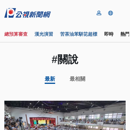
總預算審查
漢光演習
苦茶油苯駢芘超標
即時
熱門
#關說
最新
最相關