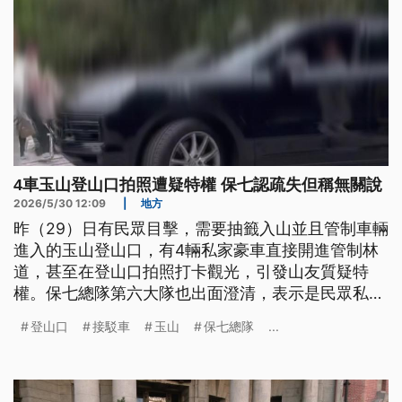
4車玉山登山口拍照遭疑特權 保七認疏失但稱無關說
2026/5/30 12:09
|
地方
昨（29）日有民眾目擊，需要抽籤入山並且管制車輛
進入的玉山登山口，有4輛私家豪車直接開進管制林
道，甚至在登山口拍照打卡觀光，引發山友質疑特
權。保七總隊第六大隊也出面澄清，表示是民眾私下
冒用阿里山派出所所長名義，而值班員警審查不嚴，
登山口
接駁車
玉山
保七總隊
...
發給臨時通行證，強調是個人疏失，絕無高層關說。
面對批評聲浪，其中的違規車主葉姓民眾出面道歉，
而玉管處也將依法開罰。