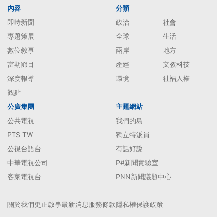
內容
分類
即時新聞
政治
社會
專題策展
全球
生活
數位敘事
兩岸
地方
當期節目
產經
文教科技
深度報導
環境
社福人權
觀點
公廣集團
主題網站
公共電視
我們的島
PTS TW
獨立特派員
公視台語台
有話好說
中華電視公司
P#新聞實驗室
客家電視台
PNN新聞議題中心
關於我們
更正啟事
最新消息
服務條款
隱私權保護政策