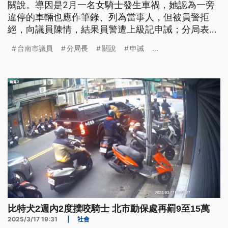
關說。導因是2月一名女騎士發生車禍，她認為一旁
違停的車輛也應作筆錄、列為當事人，但被員警拒
絕，向議員陳情，結果員警遭上級記申誡；分局表
示，議員的確在接獲陳情來了解，分局向來是支持基
台南市議員
分局長
關說
申誡
...
層公事公辦，只是此案在交通分隊長官檢視後，也認
為應將違停車主列入，卻兩度被該名員警拒絕，加上
員警後續補做筆錄對民眾言詞不當，才會被記申誡。
比特犬2週內2度撲咬騎士 北市動保處再罰9至15萬
2025/3/17 19:31
|
社會