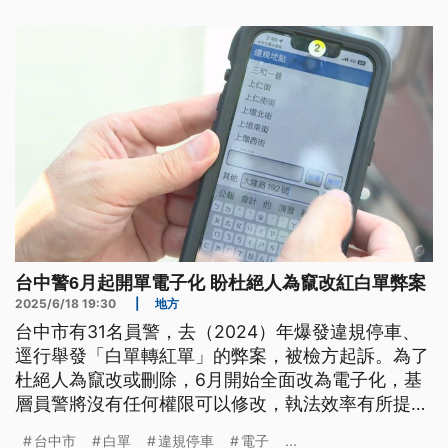
台中警6月起開單電子化 盼杜絕人為竄改紅白單弊案
2025/6/18 19:30
|
地方
台中市有31名員警，去（2024）年爆發違規停車、
逕行舉發「白單轉紅單」的弊案，被檢方起訴。為了
杜絕人為竄改或刪除，6月開始全面改為電子化，基
層員警將沒有任何權限可以修改，執法效率有所提
升，也可以避免外界關說。
台中市
白單
違規停車
電子
...