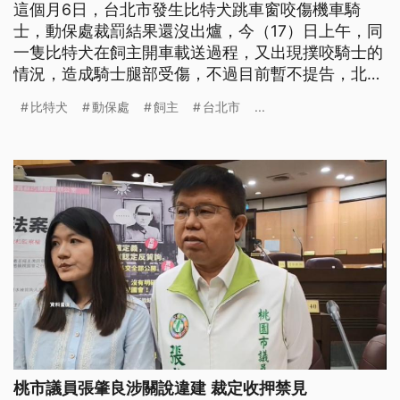
這個月6日，台北市發生比特犬跳車窗咬傷機車騎
士，動保處裁罰結果還沒出爐，今（17）日上午，同
一隻比特犬在飼主開車載送過程，又出現撲咬騎士的
情況，造成騎士腿部受傷，不過目前暫不提告，北市
動保處表示，將再加重罰9到15萬，而首次沒有將犬
比特犬
動保處
飼主
台北市
...
隻沒入，是因為飼主當初承諾，會嚴加看管比特犬。
桃市議員張肇良涉關說違建 裁定收押禁見