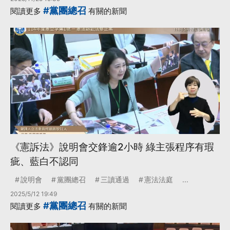
#黨團總召
閱讀更多
有關的新聞
《憲訴法》說明會交鋒逾2小時 綠主張程序有瑕
疵、藍白不認同
說明會
黨團總召
三讀通過
憲法法庭
...
2025/5/12 19:49
#黨團總召
閱讀更多
有關的新聞