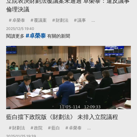
立院表決財劃法覆議案未通過 卓榮泰：違反議事
倫理決議
卓榮泰
覆議案
財劃法
議事
...
2025/12/5 19:40
#卓榮泰
閱讀更多
有關的新聞
藍白擋下政院版《財劃法》 未排入立院議程
財劃法
政院
藍白
卓榮泰
...
2025/11/25 19:39