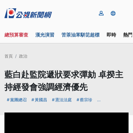
總預算審查
漢光演習
苦茶油苯駢芘超標
即時
熱門
首頁
政治
藍白赴監院遞狀要求彈劾 卓揆主
持經發會強調經濟優先
黨團總召
黃國昌
憲法法庭
蔡宗珍
...