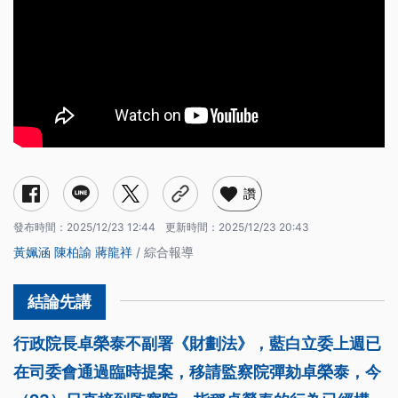
讚
發布時間：
2025/12/23 12:44
更新時間：
2025/12/23 20:43
黃姵涵
陳柏諭
蔣龍祥
/ 綜合報導
行政院長卓榮泰不副署《財劃法》，藍白立委上週已
在司委會通過臨時提案，移請監察院彈劾卓榮泰，今