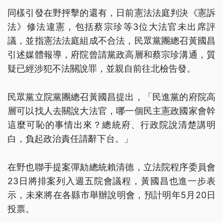
同樣引發在野抨擊的還有，日前憲法法庭判決《憲訴
法》修法違憲，包括蔡宗珍等3位大法官未出席評
議，並指憲法法庭組成不合法，民眾黨團總召黃國昌
引述媒體報導，府院曾請黨政高層和蔡宗珍溝通，質
疑已經涉犯不法關說罪，並親自前往北檢告發。
民眾黨立院黨團總召黃國昌提出，「民進黨的府院高
層可以找人去關說大法官，哪一個民主憲政國家會幹
這麼可恥的事情出來？總統府、行政院說清楚講明
白，負起政治責任請辭下台。」
在野也聯手提案彈劾總統賴清德，立法院程序委員會
23日將排案列入週五院會議程，黃國昌也進一步表
示，未來將在各縣市舉辦說明會，預計明年5月20日
投票。