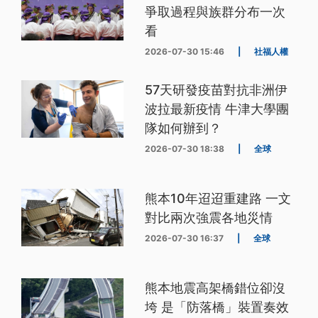
爭取過程與族群分布一次
看
2026-07-30 15:46
|
社福人權
57天研發疫苗對抗非洲伊
波拉最新疫情 牛津大學團
隊如何辦到？
2026-07-30 18:38
|
全球
熊本10年迢迢重建路 一文
對比兩次強震各地災情
2026-07-30 16:37
|
全球
熊本地震高架橋錯位卻沒
垮 是「防落橋」裝置奏效