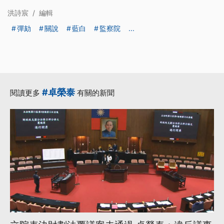
洪詩宸
/
編輯
彈劾
關說
藍白
監察院
...
#卓榮泰
閱讀更多
有關的新聞