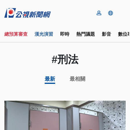
總預算審查
漢光演習
即時
熱門議題
影音
數位
#刑法
最新
最相關