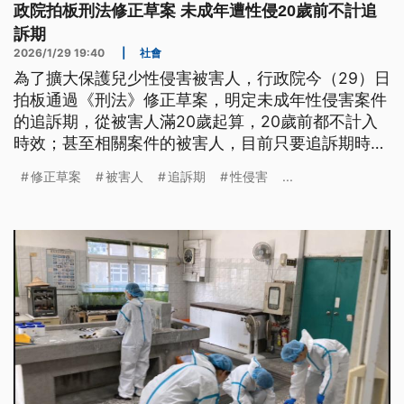
政院拍板刑法修正草案 未成年遭性侵20歲前不計追
訴期
2026/1/29 19:40
|
社會
為了擴大保護兒少性侵害被害人，行政院今（29）日
拍板通過《刑法》修正草案，明定未成年性侵害案件
的追訴期，從被害人滿20歲起算，20歲前都不計入
時效；甚至相關案件的被害人，目前只要追訴期時效
尚未消滅，未來也能改用新制計算。另外，立法院也
修正草案
被害人
追訴期
性侵害
...
初審通過《刑事訴訟法》修正草案，擴大預防性羈押
事由，納入酒駕、兒少性剝削條例等罪。