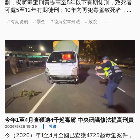
劃，擬將毒駕刑責提高至5年以下有期徒刑，致死者
可處5至12年有期徒刑；10年內再犯毒駕致死者，則
最重可處無期徒刑。
有期徒刑
罰金
陸海空軍刑法
政院
...
今年1至4月查獲逾4千起毒駕 中央研議修法提高刑責
2026/5/25 19:39
|
社會
今（2026）年1至4月全國已查獲4725起毒駕案件，