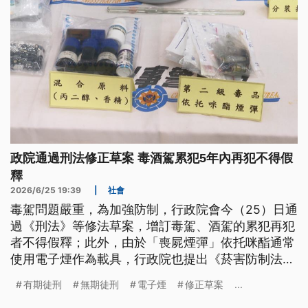
政院通過刑法修正草案 毒酒駕累犯5年內再犯不得假
釋
2026/6/25 19:39
|
社會
毒駕問題嚴重，為加強防制，行政院會今（25）日通
過《刑法》等修法草案，增訂毒駕、酒駕的累犯再犯
者不得假釋；此外，由於「喪屍煙彈」依托咪酯通常
使用電子煙作為載具，行政院也提出《菸害防制法》
修正草案，從原先規定的「使用」，直接限縮到「持
有期徒刑
無期徒刑
電子煙
修正草案
...
有」就直接沒入，最高可處10萬元罰鍰。