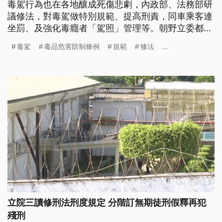
毒駕行為也在各地釀成死傷悲劇，內政部、法務部研
議修法，對毒駕做特別規範、提高刑責，同車乘客連
坐罰、及強化毒癮者「駕照」管理等。朝野立委都支
持提高刑責，但也強調應設法阻斷毒品來源。
毒駕
毒品危害防制條例
規範
修法
...
立院三讀修刑法刑度規定 分階訂無期徒刑假釋再犯
殘刑