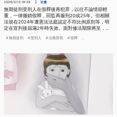
2026/3/13 19:39
|
社會
無期徒刑受刑人在假釋後再犯罪，以往不論情節輕
重，一律撤銷假釋，回監再服刑20或25年。但相關
法規在2024年遭憲法法庭認定不符比例原則等，明
定在宣判後屆滿2年時失效。面對修法期限將至，立
法院今（13） 日三讀修正通過《刑法》與《刑法施
無期徒刑
受刑人
法務部長
假釋
...
行法》，修正後無期徒刑受刑人假釋後再犯的判刑刑
度，訂出10年、15年、25年的殘刑規定。