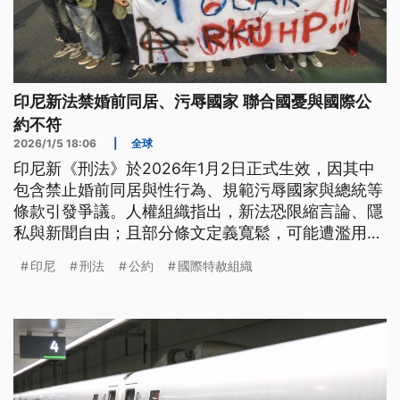
印尼新法禁婚前同居、污辱國家 聯合國憂與國際公
約不符
2026/1/5 18:06
|
全球
印尼新《刑法》於2026年1月2日正式生效，因其中
包含禁止婚前同居與性行為、規範污辱國家與總統等
條款引發爭議。人權組織指出，新法恐限縮言論、隱
私與新聞自由；且部分條文定義寬鬆，可能遭濫用。
同日上路的新《刑事訴訟法》則被批評缺乏司法監
印尼
刑法
公約
國際特赦組織
督、可能危及人身自由。