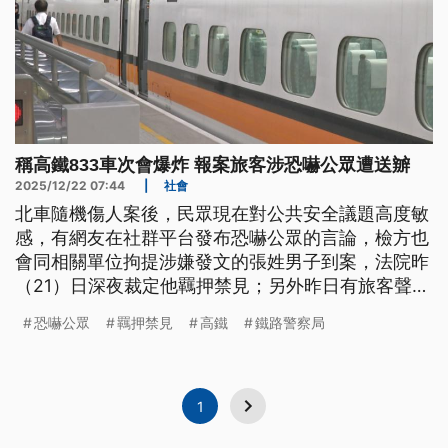
稱高鐵833車次會爆炸 報案旅客涉恐嚇公眾遭送辧
2025/12/22 07:44
|
社會
北車隨機傷人案後，民眾現在對公共安全議題高度敏
感，有網友在社群平台發布恐嚇公眾的言論，檢方也
會同相關單位拘提涉嫌發文的張姓男子到案，法院昨
（21）日深夜裁定他羈押禁見；另外昨日有旅客聲稱
高鐵833車次會爆炸，所幸最後是虛驚一場。
恐嚇公眾
羈押禁見
高鐵
鐵路警察局
1