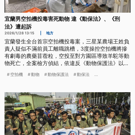
宜蘭男空拍機投毒害死動物 違《動保法》、《刑
法》遭起訴
2026/1/28 13:15
|
地方
宜蘭發生全台首宗空拍機投毒案，三星某農場王姓負
責人疑似不滿前員工離職跳槽，3度操控空拍機將摻
有劇毒的農藥苜蓿粒，空投至對方園區導致羊駝等動
物死亡，全案檢方偵結，依違反《動物保護法》以及
《刑法》毀損罪嫌起訴，加上因為王姓男子無悔意，
空拍機
動物
動物保護法
動保法
...
因此向法院請求從重量刑。