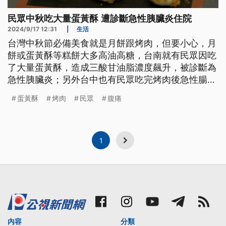
民眾中秋吃大量蛋黃酥 遭診斷急性胰臟炎住院
2024/9/17 12:31
|
生活
台灣中秋節必備美食就是月餅跟烤肉，但要小心，月
餅或蛋黃酥等糕餅大多高油高糖，台南就有民眾因吃
了大量蛋黃酥，造成三酸甘油脂濃度飆升，被診斷為
急性胰臟炎；另外台中也有民眾吃完烤肉後急性腸胃
炎就醫，醫師提醒，烤肉時務必將生熟食分開處理，
蛋黃酥
烤肉
民眾
腹痛
以免微生物交叉傳染，導致生病掃興。
1
內容
分類