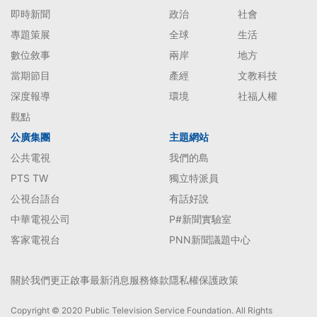
即時新聞
政治
社會
專題策展
全球
生活
數位敘事
兩岸
地方
當期節目
產經
文教科技
深度報導
環境
社福人權
觀點
公廣集團
主題網站
公共電視
我們的島
PTS TW
獨立特派員
公視台語台
有話好說
中華電視公司
P#新聞實驗室
客家電視台
PNN新聞議題中心
關於我們
更正啟事
最新消息
服務條款
隱私權保護政策
Copyright © 2020 Public Television Service Foundation. All Rights