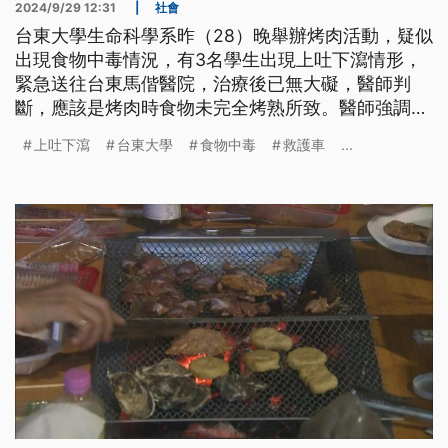
2024/9/29 12:31
|
社會
台東大學生命科學系昨（28）晚舉辦烤肉活動，疑似
出現食物中毒情況，有3名學生出現上吐下瀉情形，
緊急送往台東馬偕醫院，治療後已無大礙，醫師判
斷，應該是烤肉時食物未完全烤熟所致。醫師強調，
食材一定要烤熟才能食用，以免引發食物中毒。
上吐下瀉
台東大學
食物中毒
救護車
...