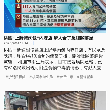
桃園"上野烤肉飯"內壢店 濟人食了反腹閣落屎
2026/4/14 19:14
|
桃園一間連鎖便當店上野烘肉飯內壢仔店，有民眾反
映講，昨昏(4/13)食in的便當了後，開始吐閣落趕緊
就醫。 桃園市衛生局表示，目前接著病院通報，已
有61名民眾出現可能是食物中毒的情形，有派人去現
場查，也先下令業者暫停營業。（新聞標題、導言為
沙門氏桿菌
桃園市衛生局
食品中毒
暫停營業
...
台語文）