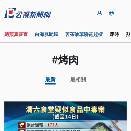
總預算審查
白海豚颱風
苦茶油苯駢芘超標
即時
熱
#烤肉
最新
最相關