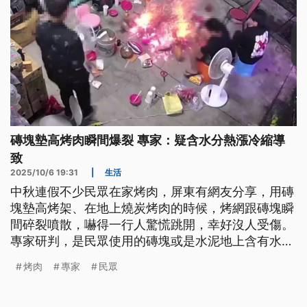
磚塊墊高烤肉瞬間爆裂 專家：疑含水分熱漲冷縮導
致
2025/10/6 19:31
|
生活
中秋連假不少民眾在家烤肉，屏東有網友分享，用磚
塊墊高烤架、在地上燒炭烤肉的時候，烤網跟磚塊瞬
間碎裂噴散，嚇得一行人驚慌跳開，幸好沒人受傷。
專家研判，是民眾使用的磚塊或是水泥地上含有水
分，烤肉時因為熱脹冷縮的原因，使磚塊裂掉、噴濺
烤肉
專家
民眾
碎片出來而造成。