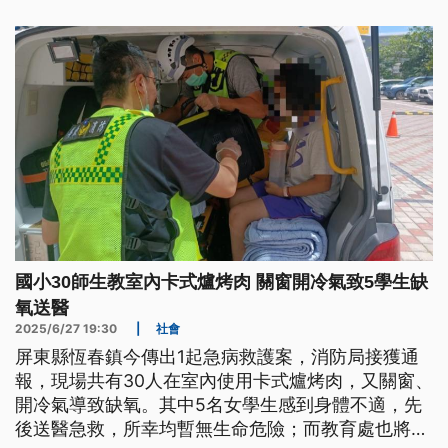
國小30師生教室內卡式爐烤肉 關窗開冷氣致5學生缺
氧送醫
2025/6/27 19:30
|
社會
屏東縣恆春鎮今傳出1起急病救護案，消防局接獲通
報，現場共有30人在室內使用卡式爐烤肉，又關窗、
開冷氣導致缺氧。其中5名女學生感到身體不適，先
後送醫急救，所幸均暫無生命危險；而教育處也將追