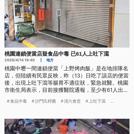
桃園連鎖便當店疑食品中毒 已61人上吐下瀉
2026/4/14 19:40
|
地方
桃園中壢一間連鎖便當「上野烤肉飯」是在地排隊名
店，但陸續有民眾反映，昨（13）日吃了該店的便當
後，出現上吐下瀉等腸胃不適症狀，緊急就醫。桃園
市衛生局表示，目前接獲醫院通報，至少有61人出現
疑似食品中毒症狀，已派員前往現場稽查，為防範風
食品中毒
沙門氏桿菌
清六食堂
上吐下瀉
...
險擴大，已依法勒令該業者暫停營業。