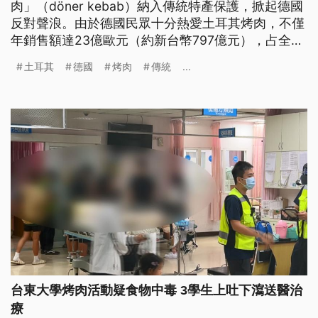
肉」（döner kebab）納入傳統特產保護，掀起德國
反對聲浪。由於德國民眾十分熱愛土耳其烤肉，不僅
年銷售額達23億歐元（約新台幣797億元），占全歐
洲年銷售額逾6成5；今年甚至還有政黨提案，要求立
土耳其
德國
烤肉
傳統
...
法補助年年上漲的土耳其烤肉價格。德國政府擔憂土
耳其的申請若通過，將對這項國民小吃帶來衝擊。歐
盟目前給予雙方6個月的協商期，若無法達成共識，
將由歐盟做出裁決。
台東大學烤肉活動疑食物中毒 3學生上吐下瀉送醫治
療