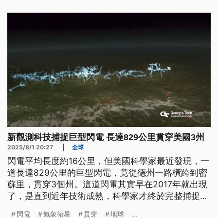
新觀測科技捕捉巨型閃電 長達829公里貫穿美國3州
2025/8/1 20:27
|
全球
閃電平均長度約16公里，但美國科學家最近發現，一
道長達829公里的巨型閃電，竟從德州一路橫跨到密
蘇里，貫穿3個州。這道閃電其實早在2017年就出現
了，是直到近年技術成熟，科學家才終於完整捕捉到
它的全貌。
閃電
氣象衛星
貫穿
地球
...