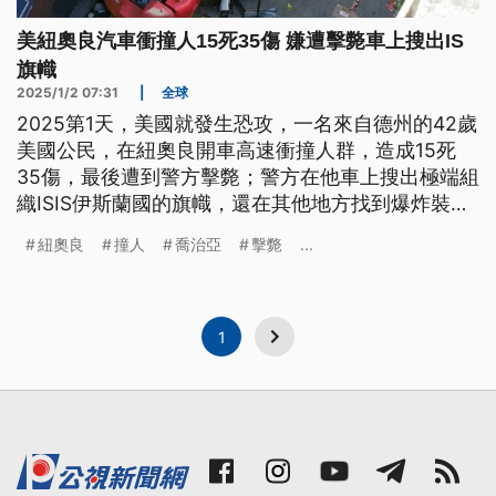
美紐奧良汽車衝撞人15死35傷 嫌遭擊斃車上搜出IS
旗幟
2025/1/2 07:31
|
全球
2025第1天，美國就發生恐攻，一名來自德州的42歲
美國公民，在紐奧良開車高速衝撞人群，造成15死
35傷，最後遭到警方擊斃；警方在他車上搜出極端組
織ISIS伊斯蘭國的旗幟，還在其他地方找到爆炸裝
置，調查人員認為可能還有共犯。
紐奧良
撞人
喬治亞
擊斃
...
1