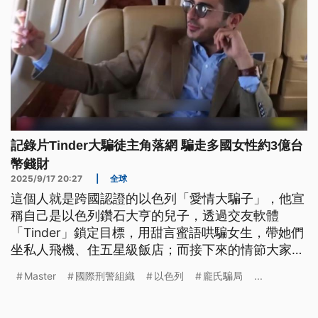
記錄片Tinder大騙徒主角落網 騙走多國女性約3億台
幣錢財
2025/9/17 20:27
|
全球
這個人就是跨國認證的以色列「愛情大騙子」，他宣
稱自己是以色列鑽石大亨的兒子，透過交友軟體
「Tinder」鎖定目標，用甜言蜜語哄騙女生，帶她們
坐私人飛機、住五星級飯店；而接下來的情節大家應
該想得到，他開始說自己被追殺，請對方給錢救命，
Master
國際刑警組織
以色列
龐氏騙局
...
但是一拿到錢，他就人間蒸發。