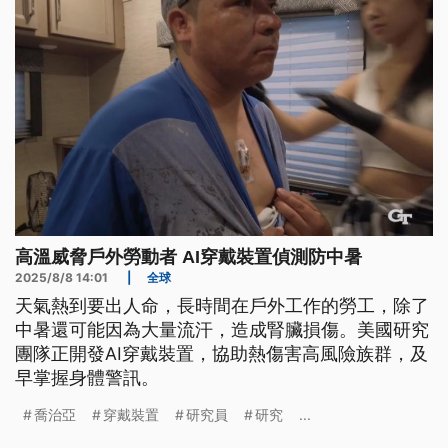
高溫威脅戶外勞動者 AI穿戴裝置偵測防中暑
2025/8/8 14:01
|
全球
天氣熱到要出人命，長時間在戶外工作的勞工，除了
中暑還可能因為大量流汗，造成腎臟損傷。美國研究
團隊正開發AI穿戴裝置，協助熱傷害高風險族群，及
早掌握身體警訊。
喬治亞
穿戴裝置
研究員
研究
...