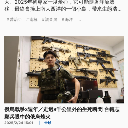
大。2025年初專家一度憂心，它可能隨著洋流漂
移，最終會撞上南大西洋的一個小島，帶來生態浩
劫；不過根據觀測，它可能已經擱淺了。專家也認
喬治亞
南極
調查局
海洋
...
為，照這個路徑看來，危機可能已經解除。
俄烏戰爭3週年／走過8千公里外的生死瞬間 台籍志
願兵眼中的俄烏烽火
2025/2/24 15:01
|
全球