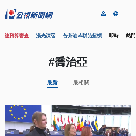
總預算審查
漢光演習
苦茶油苯駢芘超標
即時
熱門
#喬治亞
最新
最相關