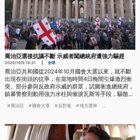
喬治亞選後抗議不斷 示威者闖總統府遭強力驅趕
2025/10/6 19:31
|
全球
喬治亞共和國從2024年10月國會大選以來，就不斷
出現在街頭的抗爭，在當地時間4日晚間引爆激烈衝
突。部分參與反政府示威的群眾，試圖衝進總統府，
鎮暴警察則動用強力水柱與催淚瓦斯等手段，驅散越
界的示威者，過程中造成21名執法人員與6名示威者
喬治亞
國會大選
反對黨
地方選舉
...
受傷。