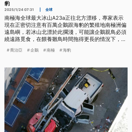
豹
2025/1/24 07:31
|
全球
南極海全球最大冰山A23a正往北方漂移，專家表示
現在正密切注意有百萬企鵝跟海豹的繁殖地南極洲偏
遠島嶼，若冰山北漂於此擱淺，可能讓企鵝親鳥必須
繞遠路覓食，在餵養雛鳥時間拖得更長的情況下，有
的雛鳥甚至會因此餓死。
喬治亞
企鵝
南極
海豹