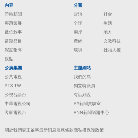
內容
分類
即時新聞
政治
社會
專題策展
全球
生活
數位敘事
兩岸
地方
當期節目
產經
文教科技
深度報導
環境
社福人權
觀點
公廣集團
主題網站
公共電視
我們的島
PTS TW
獨立特派員
公視台語台
有話好說
中華電視公司
P#新聞實驗室
客家電視台
PNN新聞議題中心
關於我們
更正啟事
最新消息
服務條款
隱私權保護政策