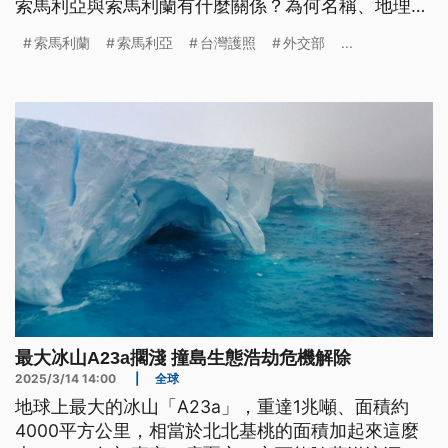
索馬利亞與索馬利蘭有什麼關係？為何名稱、地理位
置相近的兩國對台灣態度截然不同？台灣有和索馬利
索馬利蘭
索馬利亞
台灣護照
外交部
...
蘭建交嗎？還有哪些國家拒絕台灣護照？
最大冰山A23a擱淺 撞島生態浩劫危機解除
2025/3/14 14:00
|
全球
地球上最大的冰山「A23a」，重達1兆噸、面積約
4000平方公里，相當於北北基桃的面積加起來這麼