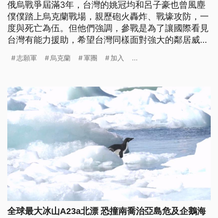
俄烏戰爭屆滿3年，台灣的姚冠均和呂子豪也曾風塵
僕僕踏上烏克蘭戰場，親歷砲火轟炸、戰壕攻防，一
度與死亡為伍。但他們強調，參戰是為了讓國際看見
台灣有能力援助，希望台灣同樣面對強大的鄰居威脅
時，不會孤立無援。
志願軍
烏克蘭
軍團
加入
...
全球最大冰山A23a北漂 恐撞南喬治亞島危及企鵝海