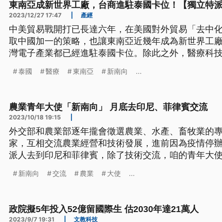
東南亞成新世界工廠，台商進駐泰國卡位！【獨立特
2023/12/27 17:47
|
產經
中美貿易戰開打已長達六年，在美國對外貿易「去中
取中國加一的策略，也讓東南亞近幾年成為新世界工
灣電子產業都已經進駐泰國卡位。除此之外，醫療科
新南向政策，要如何開創互贏共榮？
泰國
醫療
東南亞
新南向
...
農業青年大使「新南向」 月底去印尼、菲律賓交流
2023/10/18 19:15
|
外交部和農業部逐年攏會徵選農業、水產、畜牧業的
家，互相交流農業經營和技術發展，進前因為疫情停
派人去到印尼和菲律賓，除了技術交流，咱的青年大
建立合作平台。（這條新聞標題、前言是臺語文。）
新南向
交流
農業
大使
...
政院擬5年投入52億留國際生 估2030年達21萬人
2023/9/7 19:31
|
文教科技