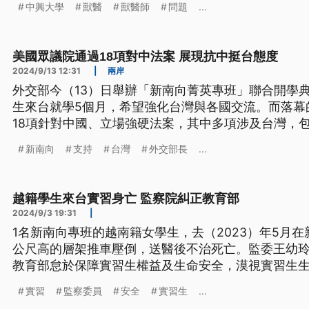
中興大學
獸醫
獸醫師
問題
...
美國眾議院通過18項對中法案 展現抗中挺台態度
2024/9/13 12:31
|
兩岸
外交部今（13）日舉辦「新南向菁英專班」聯合開學典
生來台就學5個月，希望強化台灣與各國交流。而落幕
18項針對中國、立場強硬法案，其中多項涉及台灣，
台、支持台灣全面參與世衛WHO等內容，展現鮮明「
新南向
支持
台灣
外交部長
...
越籍學生來台實習身亡 監察院糾正教育部
2024/9/3 19:31
|
1名新南向專班的越南籍女學生，去（2023）年5月在
公尺高的層架推車壓倒，送醫後不治死亡。監委王幼
教育部怠於保障實習生權益及生命安全，漠視實習生
員會今（3）日通過糾正案。
實習
監察委員
安全
實習生
...