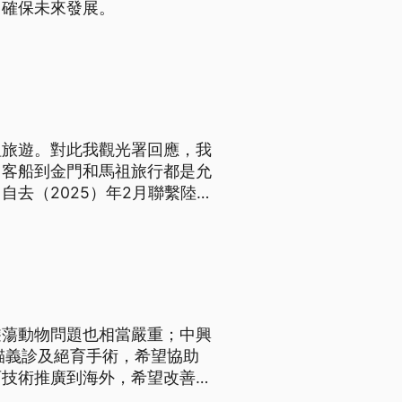
，確保未來發展。
祖旅遊。對此我觀光署回應，我
」客船到金門和馬祖旅行都是允
去（2025）年2月聯繫陸
品保協會不諱言，兩岸團客未恢
組團，反而危及旅遊安全。
遊蕩動物問題也相當嚴重；中興
貓義診及絕育手術，希望協助
育技術推廣到海外，希望改善流