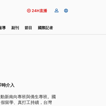
24H直播
報導
副刊
節目
國際記者
即時介入
推動新南向專班與僑生專班。國
，假留學、真打工持續，台灣