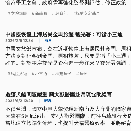
淪為學工之島，政府需再強化監督與評估，修正政策
立院黨團
新南向
教育部
就業安定基金
中國擬恢復上海居民金馬旅遊 觀光署：可循小三通
2026/2/5 12:34
|
兩岸
中國文旅部宣布，會在近期恢復上海居民赴金門、馬
方法令對陸客到金門、馬祖旅遊，只要是循「小三通
許的。對於兩岸觀光是否有進一步往來？觀光署強調，自
方海旅會表達溝通的意願和項目，但迄今未獲回應。
馬祖旅遊
小三通
福建居民
居民
...
復但仍有旅遊需求，禁團令只是讓業者以考察等名義
遊蕩犬貓問題嚴重 興大獸醫團赴帛琉協助絕育
2025/6/2 12:30
|
環境
不僅台灣，國立中興大學發現新南向及大洋洲的國家
大學在5月底派出一支4人獸醫團隊，前往帛琉進行犬
當地建立標準化流程，也提升犬貓醫療效率，並將絕
浪動物問題。