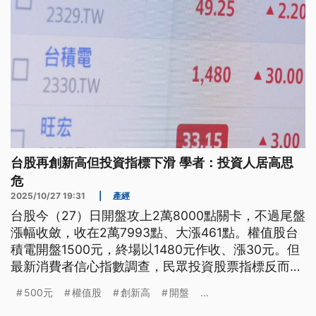
台股再創新高但投資指標下滑 學者：投資人居高思
危
2025/10/27 19:31
|
產經
台股今（27）日開盤攻上2萬8000點關卡，不過尾盤
漲幅收斂，收在2萬7993點、大漲461點。權值股台
積電開盤1500元，終場以1480元作收、漲30元。但
最新消費者信心指數調查，民眾投資股票指標反而暴
跌，學者認為這顯示投資人「居高思危」的心態是關
500元
權值股
創新高
開盤
...
鍵。