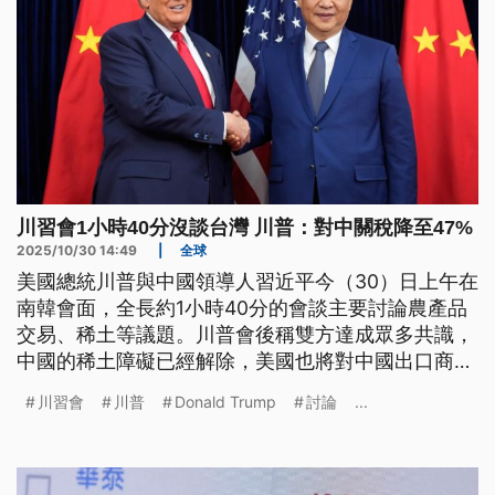
川習會1小時40分沒談台灣 川普：對中關稅降至47%
2025/10/30 14:49
|
全球
美國總統川普與中國領導人習近平今（30）日上午在
南韓會面，全長約1小時40分的會談主要討論農產品
交易、稀土等議題。川普會後稱雙方達成眾多共識，
中國的稀土障礙已經解除，美國也將對中國出口商品
關稅從57%降至47%，並將對中「芬太尼」關稅稅率
川習會
川普
Donald Trump
討論
...
減為10％。至於是否討論台灣議題，川普則回應「沒
談到」。