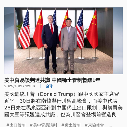
美中貿易談判達共識 中國稀土管制暫緩1年
2025/10/27 12:56
|
全球
美國總統川普（Donald Trump）跟中國國家主席習
近平，30日將在南韓舉行川習高峰會，而美中代表
26日先在馬來西亞針對中國稀土出口限制，與購買美
國大豆等議題達成共識，也為川習會登場前營造良好
氣氛，此外川普有可能在明（2026）年農曆春節前
出口管制
美中貿易談判
稀土管制
東協峰會
...