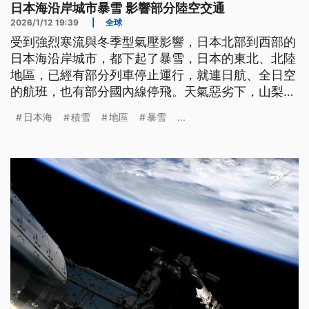
日本海沿岸城市暴雪 影響部分陸空交通
2026/1/12 19:39
|
全球
受到強烈寒流與冬季型氣壓影響，日本北部到西部的
日本海沿岸城市，都下起了暴雪，日本的東北、北陸
地區，已經有部分列車停止運行，就連日航、全日空
的航班，也有部分國內線停飛。天氣惡劣下，山梨縣
跟群馬縣都傳出森林大火，其中山梨縣的野火已經延
日本海
積雪
地區
暴雪
...
燒第5日，還無法撲滅。