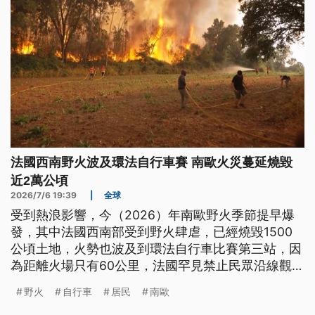
法國西南野火波及環法自行車賽 南歐火災蔓延燒毀
近2萬公頃
2026/7/6 19:39
|
全球
受到熱浪影響，今（2026）年南歐野火季節提早爆
發，其中法國西南部受到野火肆虐，已經燒毀1500
公頃土地，火勢也波及到環法自行車比賽第三站，因
為距離火場只有60公里，法國罕見禁止民眾沿線觀
賽。同時，葡萄牙、西班牙、法國與希臘等地火災也
野火
自行車
居民
南歐
持續擴大，燒毀面積已經超過1萬9000公頃，各國正