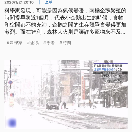
2026/1/21 20:10
|
全球
科學家發現，可能是因為氣候變暖，南極企鵝繁殖的
時間提早將近1個月，代表小企鵝出生的時候，食物
和空間都不夠充沛，企鵝之間的生存競爭會變得更加
激烈。而在智利，森林大火則是讓許多寵物來不及和
人類一起逃命。官方和民間都派出獸醫，救治這些被
科學家
企鵝
學者
時間
燒傷的毛小孩。