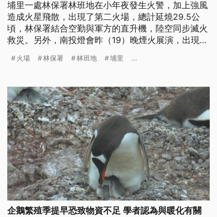
埔里一處林保署林班地在小年夜發生火警，加上強風
造成火星飛散，出現了第二火場，總計延燒29.5公
頃，林保署結合空勤與軍方的直升機，陸空同步滅火
救災。另外，南投燈會昨（19）晚煙火展演，出現落
焰引發草地火警的意外，所幸沒有波及民眾，火勢很
火場
林保署
林班地
埔里
...
快就被撲滅。
企鵝繁殖季提早恐致物資不足 學者認為與暖化有關