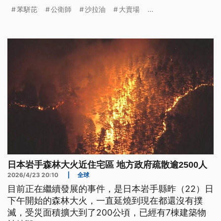
在有機物質燃燒不完全的副產物，除了大豆原料本
苯駢芘
公衛師
沙拉油
大賣場
...
身，可能受到環境污染，在大豆原油精製的過程當
中，也可能因為高溫產生。
日本岩手森林大火近住宅區 地方政府疏散逾2500人
2026/4/23 20:10
|
全球
目前正在繼續發展的事件，是日本岩手縣昨（22）日
下午開始的森林大火，一直延燒到現在都還沒有撲
滅，受災面積擴大到了200公頃，已經有7棟建築物