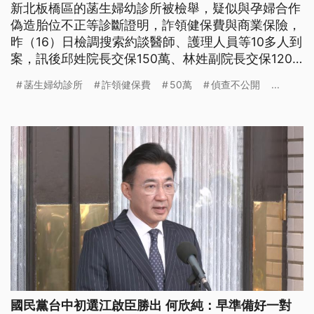
新北板橋區的菡生婦幼診所被檢舉，疑似與孕婦合作
偽造胎位不正等診斷證明，詐領健保費與商業保險，
昨（16）日檢調搜索約談醫師、護理人員等10多人到
案，訊後邱姓院長交保150萬、林姓副院長交保120
萬。而診所發聲明回應偵查不公開，一切配合調查。
菡生婦幼診所
詐領健保費
50萬
偵查不公開
...
國民黨台中初選江啟臣勝出 何欣純：早準備好一對