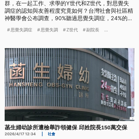
群，在一起工作、求學的Y世代和Z世代，對思覺失
調症的認知與友善程度究竟如何？台灣社會與社區精
神醫學會公布調查，90%聽過思覺失調症，24%的Y
世代誤以為是人格分裂。調查也進一步揭示，社會對
思覺失調症
思覺失調
Z世代
副院長
...
思覺失調症的態度，正處於願意靠近，卻不知如何靠
近的矛盾狀態。
菡生婦幼診所遭檢舉詐領健保 邱姓院長150萬交保
2026/4/17 12:34
|
社會