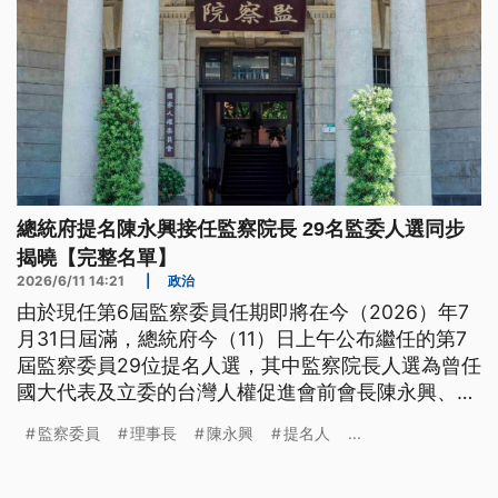
總統府提名陳永興接任監察院長 29名監委人選同步
揭曉【完整名單】
2026/6/11 14:21
|
政治
由於現任第6屆監察委員任期即將在今（2026）年7
月31日屆滿，總統府今（11）日上午公布繼任的第7
屆監察委員29位提名人選，其中監察院長人選為曾任
國大代表及立委的台灣人權促進會前會長陳永興、副
院長人選則為現任監察委員王榮璋。副總統蕭美琴表
監察委員
理事長
陳永興
提名人
...
示，今日就會將名單送交立法院行使人事同意權，希
望立院能以客觀角度審視被提名人。