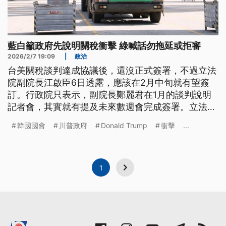
藍白籲政府先說明關稅衝擊 綠喊話勿拖延或拒審
2026/2/7 19:09
|
政治
台美關稅談判達成協議後，還沒正式簽署，不過立法
院副院長江啟臣6日透露，應該在2月中旬就有望簽
訂。行政院只表示，副院長鄭麗君在1月的談判說明
記者會，其實就有提及未來數週會完成簽署。立法院
藍白黨團都呼籲政府，先清楚說明衝擊影響；綠營則
韓國國會
川普政府
Donald Trump
衝擊
...
喊話在野黨別拖延拒審。
1