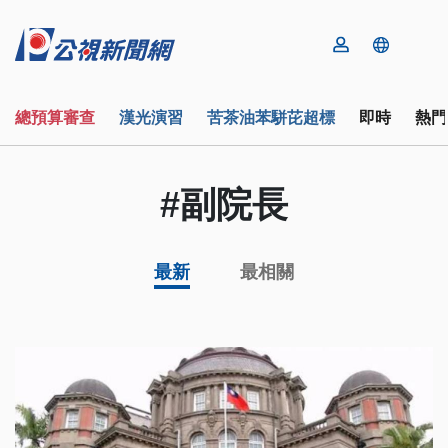
總預算審查
漢光演習
苦茶油苯駢芘超標
即時
熱門
#副院長
最新
最相關