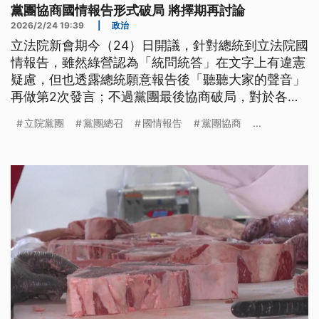
黨團協商國情報告形式破局 將擇期再討論
2026/2/24 19:39
|
政治
立法院新會期今（24）日開議，針對總統到立法院國
情報告，雖然綠營認為「統問統答」在文字上有違憲
疑慮，但也透露總統願意報告後「聽聽大家的聲音」
再做第2次發言；不過黨團最後協商破局，對於各委
員的發言時間、人數沒有共識，將擇期再討論。
立院黨團
黨團總召
國情報告
黨團協商
...