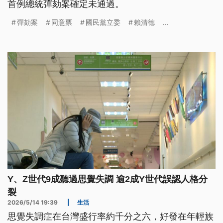
首例總統彈劾案確定未通過。
彈劾案
同意票
國民黨立委
賴清德
...
Y、Z世代9成聽過思覺失調 逾2成Y世代誤認人格分
裂
2026/5/14 19:39
|
生活
思覺失調症在台灣盛行率約千分之六，好發在年輕族