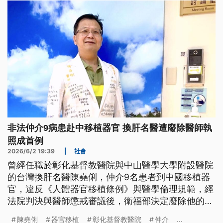
非法仲介9病患赴中移植器官 換肝名醫遭廢除醫師執
照成首例
2026/6/2 19:39
|
社會
曾經任職於彰化基督教醫院與中山醫學大學附設醫院
的台灣換肝名醫陳堯俐，仲介9名患者到中國移植器
官，違反《人體器官移植條例》與醫學倫理規範，經
法院判決與醫師懲戒審議後，衛福部決定廢除他的醫
師執照，成為國內首例因非法器官仲介遭廢照的醫
陳堯俐
器官移植
彰化基督教醫院
仲介
...