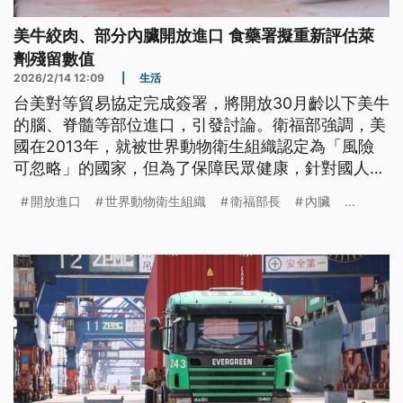
美牛絞肉、部分內臟開放進口 食藥署擬重新評估萊
劑殘留數值
2026/2/14 12:09
|
生活
台美對等貿易協定完成簽署，將開放30月齡以下美牛
的腦、脊髓等部位進口，引發討論。衛福部強調，美
國在2013年，就被世界動物衛生組織認定為「風險
可忽略」的國家，但為了保障民眾健康，針對國人較
敏感的內臟項目，依然是禁止進口。有專家認為，隨
開放進口
世界動物衛生組織
衛福部長
內臟
...
著科學進步，國際對於狂牛症已經較不擔心，不過台
灣規定相對嚴格。