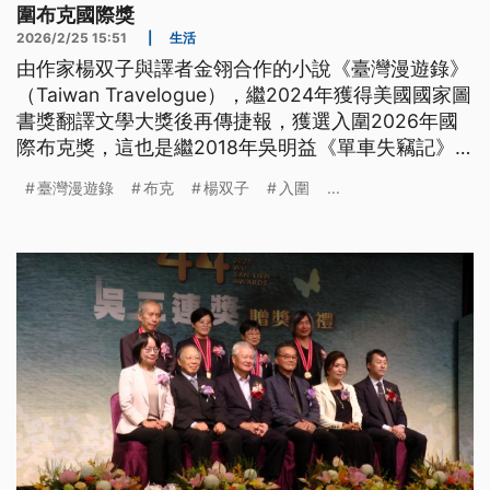
圍布克國際獎
2026/2/25 15:51
|
生活
由作家楊双子與譯者金翎合作的小說《臺灣漫遊錄》
（Taiwan Travelogue），繼2024年獲得美國國家圖
書獎翻譯文學大獎後再傳捷報，獲選入圍2026年國
際布克獎，這也是繼2018年吳明益《單車失竊記》
後，再度有台灣作品入圍。
臺灣漫遊錄
布克
楊双子
入圍
...