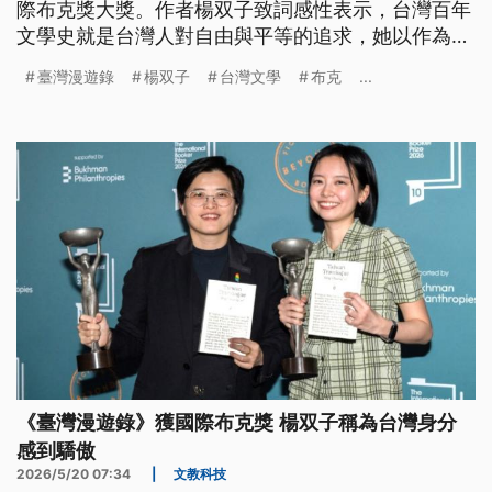
際布克獎大獎。作者楊双子致詞感性表示，台灣百年
文學史就是台灣人對自由與平等的追求，她以作為台
灣作家感到驕傲。譯者金翎也表示，自己未來將只翻
臺灣漫遊錄
楊双子
台灣文學
布克
...
譯來自台灣的中文作品，直到家鄉主權不再被視為一
種挑釁或笑柄。
《臺灣漫遊錄》獲國際布克獎 楊双子稱為台灣身分
感到驕傲
2026/5/20 07:34
|
文教科技