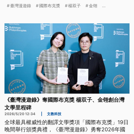
双子與翻譯金翎，也在倫敦用文學為台灣的主權與民
臺灣漫遊錄
國際布克獎
楊双子
金翎
...
主大力發聲。公視國際記者洪雅芳在現場，紀錄下
《臺灣漫遊錄》團隊奇幻的英倫之旅。
《臺灣漫遊錄》奪國際布克獎 楊双子、金翎創台灣
文學里程碑
2026/5/20 12:34
|
文教科技
全球最具權威性的翻譯文學獎項「國際布克獎」19日
晚間舉行頒獎典禮，《臺灣漫遊錄》勇奪2026年國