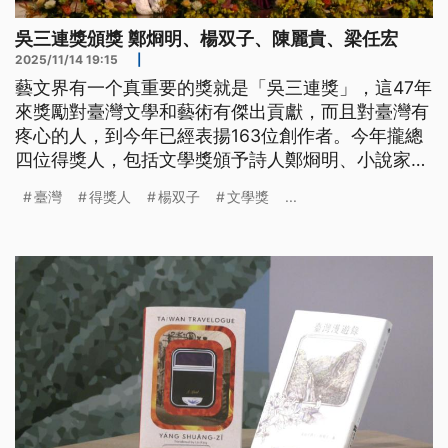
吳三連獎頒獎 鄭烱明、楊双子、陳麗貴、梁任宏
2025/11/14 19:15
|
藝文界有一个真重要的獎就是「吳三連獎」，這47年
來獎勵對臺灣文學和藝術有傑出貢獻，而且對臺灣有
疼心的人，到今年已經表揚163位創作者。今年攏總
四位得獎人，包括文學獎頒予詩人鄭烱明、小說家楊
双子，閣有藝術獎是頒予導演陳麗貴和藝術家梁任
臺灣
得獎人
楊双子
文學獎
...
宏。（新聞標題、導言及內文皆為台語文）