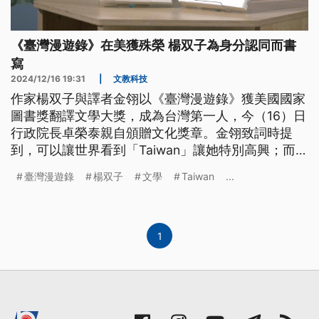
《臺灣漫遊錄》在美獲殊榮 楊双子為身分認同而書
寫
2024/12/16 19:31
|
文教科技
作家楊双子與譯者金翎以《臺灣漫遊錄》獲美國國家
圖書獎翻譯文學大獎，成為台灣第一人，今（16）日
行政院長卓榮泰親自頒贈文化獎章。金翎致詞時提
到，可以讓世界看到「Taiwan」讓她特別高興；而楊
双子強調，台灣在國際若不想被吃豆腐，唯一的辦法
臺灣漫遊錄
楊双子
文學
Taiwan
...
就是讓自己更加強大。
1