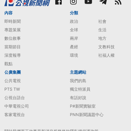
內容
分類
即時新聞
政治
社會
專題策展
全球
生活
數位敘事
兩岸
地方
當期節目
產經
文教科技
深度報導
環境
社福人權
觀點
公廣集團
主題網站
公共電視
我們的島
PTS TW
獨立特派員
公視台語台
有話好說
中華電視公司
P#新聞實驗室
客家電視台
PNN新聞議題中心