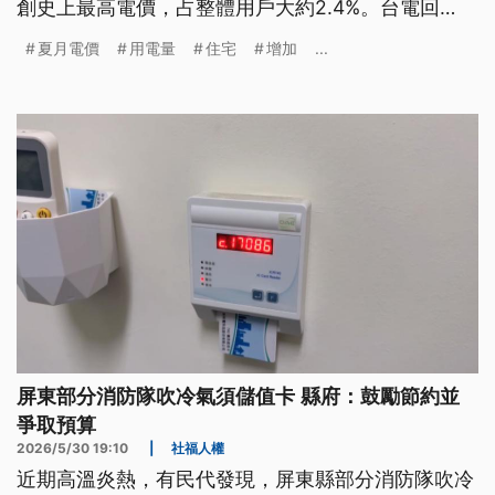
創史上最高電價，占整體用戶大約2.4%。台電回
應，夏月電價主要反映供電成本，全年平均電價不
夏月電價
用電量
住宅
增加
...
變。
屏東部分消防隊吹冷氣須儲值卡 縣府：鼓勵節約並
爭取預算
2026/5/30 19:10
|
社福人權
近期高溫炎熱，有民代發現，屏東縣部分消防隊吹冷