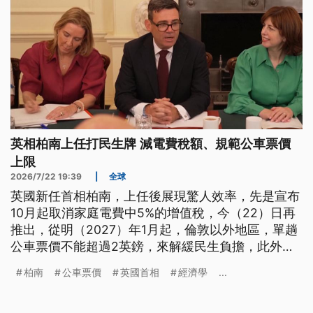
英相柏南上任打民生牌 減電費稅額、規範公車票價
上限
2026/7/22 19:39
|
全球
英國新任首相柏南，上任後展現驚人效率，先是宣布
10月起取消家庭電費中5%的增值稅，今（22）日再
推出，從明（2027）年1月起，倫敦以外地區，單趟
公車票價不能超過2英鎊，來解緩民生負擔，此外，
柏南也迅速完成內閣大改組，任命前國防大臣希利接
柏南
公車票價
英國首相
經濟學
...
任財政大臣，試圖穩住英美同盟關係。