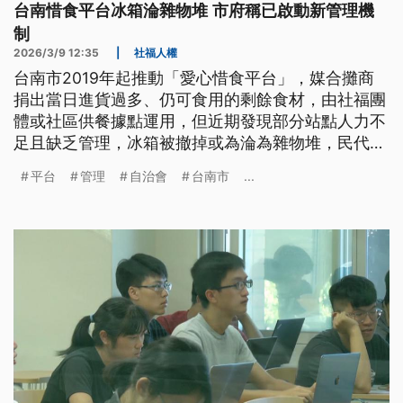
台南惜食平台冰箱淪雜物堆 市府稱已啟動新管理機
制
2026/3/9 12:35
|
社福人權
台南市2019年起推動「愛心惜食平台」，媒合攤商
捐出當日進貨過多、仍可食用的剩餘食材，由社福團
體或社區供餐據點運用，但近期發現部分站點人力不
足且缺乏管理，冰箱被撤掉或為淪為雜物堆，民代要
求檢討，相關單位則將設備移至有需求且能妥善管理
平台
管理
自治會
台南市
...
的地點。