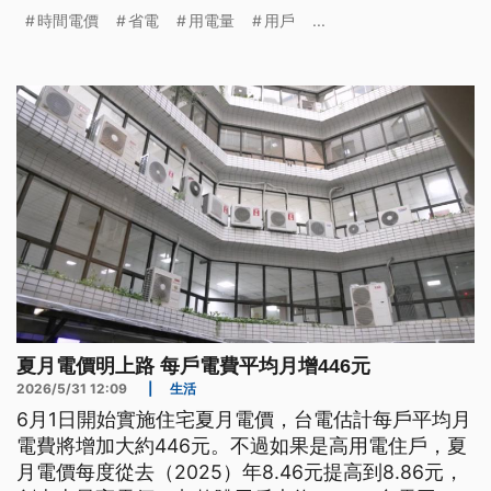
成，等於每月電費平均增加446元。網路上傳出，在
時間電價
省電
用電量
用戶
...
晚上10時過後洗衣、烘衣，會比較省？台電也特別說
明，有99%住宅用戶，都採用累進電價，沒有尖離峰
時段差別。
夏月電價明上路 每戶電費平均月增446元
2026/5/31 12:09
|
生活
6月1日開始實施住宅夏月電價，台電估計每戶平均月
電費將增加大約446元。不過如果是高用電住戶，夏
月電價每度從去（2025）年8.46元提高到8.86元，