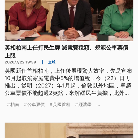
英相柏南上任打民生牌 減電費稅額、規範公車票價
上限
2026/7/22 19:39
|
全球
英國新任首相柏南，上任後展現驚人效率，先是宣布
10月起取消家庭電費中5%的增值稅，今（22）日再
推出，從明（2027）年1月起，倫敦以外地區，單趟
公車票價不能超過2英鎊，來解緩民生負擔，此外，
柏南也迅速完成內閣大改組，任命前國防大臣希利接
柏南
公車票價
英國首相
經濟學
...
任財政大臣，試圖穩住英美同盟關係。