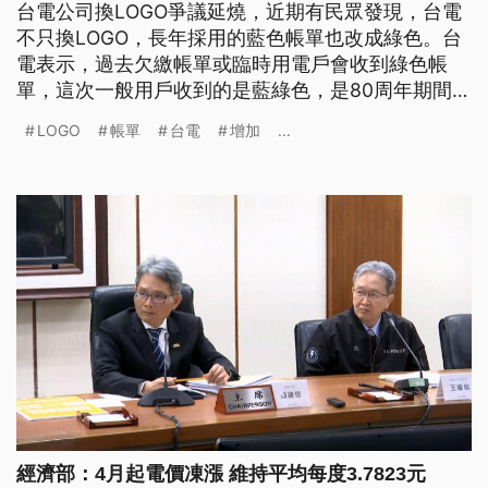
台電公司換LOGO爭議延燒，近期有民眾發現，台電
不只換LOGO，長年採用的藍色帳單也改成綠色。台
電表示，過去欠繳帳單或臨時用電戶會收到綠色帳
單，這次一般用戶收到的是藍綠色，是80周年期間限
定款，只會到12月底。至於字體的爭議，也強調改字
LOGO
帳單
台電
增加
...
體是因為更新企業識別系統，希望呈現新的意象，新
舊標示皆由台電註冊，將採兼容並蓄作法。另外，中
油公司也承認，原本有logo更換的計畫，同樣是由知
名設計師聶永真操刀，不過考量成本太高，目前暫
緩。
經濟部：4月起電價凍漲 維持平均每度3.7823元