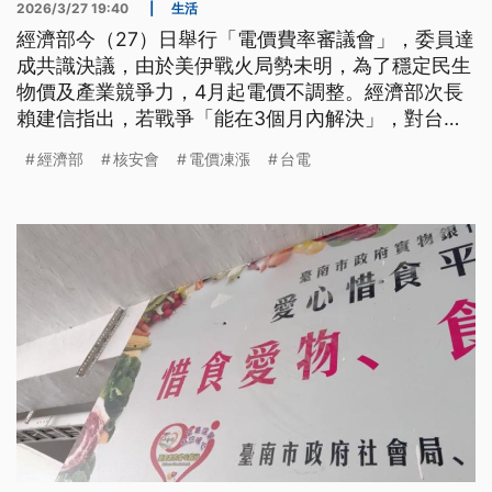
2026/3/27 19:40
|
生活
經濟部今（27）日舉行「電價費率審議會」，委員達
成共識決議，由於美伊戰火局勢未明，為了穩定民生
物價及產業競爭力，4月起電價不調整。經濟部次長
賴建信指出，若戰爭「能在3個月內解決」，對台電
的影響還在可控範圍。台電今日也公布，核三再運轉
經濟部
核安會
電價凍漲
台電
計畫已獲經濟部核復同意提送核安會，後續需進行自
主安全檢查，核安會審查同意換發運轉執照後，才具
備運轉資格。