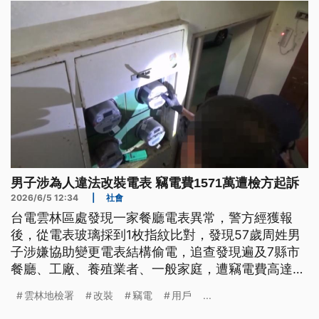
男子涉為人違法改裝電表 竊電費1571萬遭檢方起訴
2026/6/5 12:34
|
社會
台電雲林區處發現一家餐廳電表異常，警方經獲報
後，從電表玻璃採到1枚指紋比對，發現57歲周姓男
子涉嫌協助變更電表結構偷電，追查發現遍及7縣市
餐廳、工廠、養殖業者、一般家庭，遭竊電費高達
1571萬元。雲林地檢署依詐欺、偽造準特種文書等罪
雲林地檢署
改裝
竊電
用戶
...
起訴周男，而委託改裝電表民眾，也涉及違反詐欺得