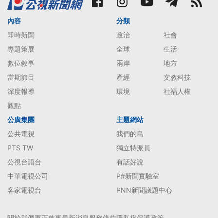
內容
分類
即時新聞
政治
社會
專題策展
全球
生活
數位敘事
兩岸
地方
當期節目
產經
文教科技
深度報導
環境
社福人權
觀點
公廣集團
主題網站
公共電視
我們的島
PTS TW
獨立特派員
公視台語台
有話好說
中華電視公司
P#新聞實驗室
客家電視台
PNN新聞議題中心
關於我們
更正啟事
最新消息
服務條款
隱私權保護政策