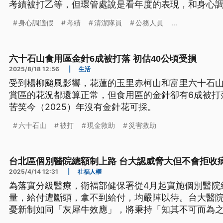
考績被打乙等，但環管處說是看年度的表現，和身心
身心調適假
考績
清潔隊員
公務人員
...
六十石山食用區金針6成被打落 初估40公頃受損
2025/8/18 12:56
|
生活
受到楊柳颱風影響，花蓮的玉里赤柯山和富里六十石
賞區的花況都還算正常，但食用區的金針卻有6成被打
苦笑今（2025）年沒有金針花可採。
六十石山
被打
現金救助
災害救助
台北區個別醫院總額制上路 台大認威脅大但不會拒收
2025/4/14 12:31
|
社福人權
為落實分級醫療，衛福部健保署從4月起實施個別醫院
量，給付遭斷頭，拿不到給付，均嚴陣以待。台大醫
憂新制如同「灰犀牛效應」，將秉持「知其不可而為
此衛福部中午臨時召開記者會，表示會調升醫師診察