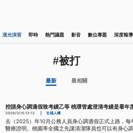
漢光演習
即時
熱門議題
影音
數位專題
深度報導
#被打
最新
最相關
控請身心調適假致考績乙等 桃環管處澄清考績是看年
2026/3/10 13:13
|
社福人權
去（2025）年10月公務人員身心調適假正式上路，
醫療證明。桃園率全國之先讓清潔隊員也可以有身心