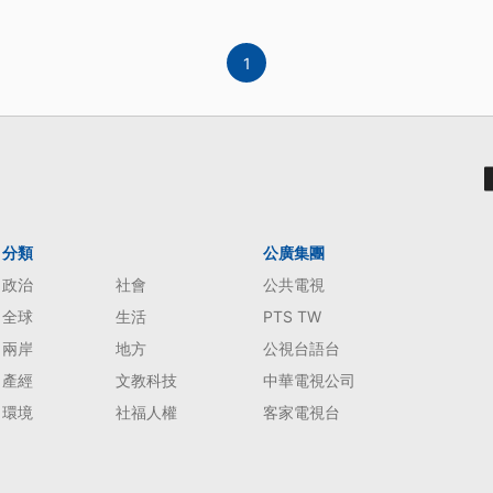
定走出去，否則我們應該在家裡解
1
分類
公廣集團
政治
社會
公共電視
全球
生活
PTS TW
兩岸
地方
公視台語台
產經
文教科技
中華電視公司
環境
社福人權
客家電視台