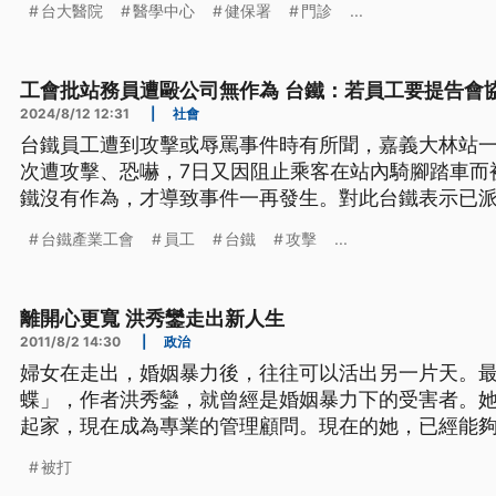
台大醫院
醫學中心
健保署
門診
...
求醫護最低薪資引發外界反彈，邱泰源親上火線承諾
工會批站務員遭毆公司無作為 台鐵：若員工要提告會
2024/8/12 12:31
|
社會
台鐵員工遭到攻擊或辱罵事件時有所聞，嘉義大林站
次遭攻擊、恐嚇，7日又因阻止乘客在站內騎腳踏車而
鐵沒有作為，才導致事件一再發生。對此台鐵表示已
告，也會提供協助。
台鐵產業工會
員工
台鐵
攻擊
...
離開心更寬 洪秀鑾走出新人生
2011/8/2 14:30
|
政治
婦女在走出，婚姻暴力後，往往可以活出另一片天。
蝶」，作者洪秀鑾，就曾經是婚姻暴力下的受害者。
起家，現在成為專業的管理顧問。現在的她，已經能
影的心路歷程。三十幾個國家，一天到晚在玩。我被
被打
被打而走出去，因為我還有一個很深的觀念，認為我