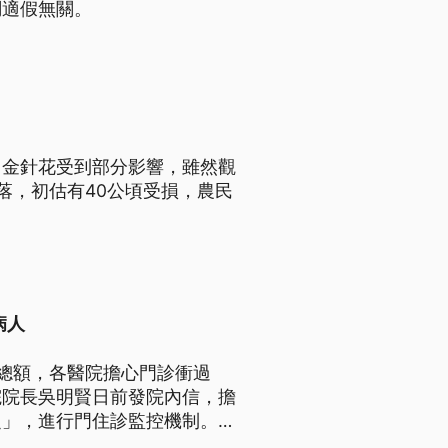
調適假無關。
山金針花受到部分影響，雖然觀
落，初估有40公頃受損，農民
病人
總額，各醫院擔心門診衝過
院院長吳明賢日前發院內信，擔
之」，進行門住診監控機制。對
費等配套因應，至於先前健保要