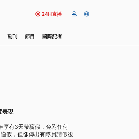
24H直播
副刊
節目
國際記者
度表現
每年享有3天帶薪假，免附任何
調適假，但卻傳出有隊員請假後