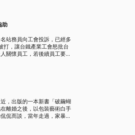
，沒有共識、不會倉促上路。
協助
一名站務員向工會投訴，已經多
被打，讓台鐵產業工會怒批台
派人關懷員工，若後續員工要提
最近，出版的一本新書「破繭蝴
她在離婚之後，以包裝藝術白手
夠侃侃而談，當年走過，家暴陰
打的四年中間，我從來沒有因為
是家中的女主人，除非我真的決